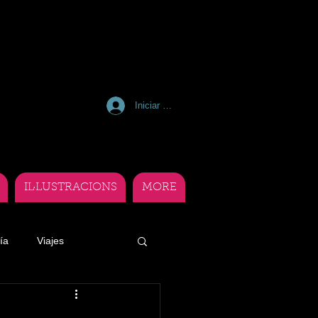
Iniciar sesión
IL·LUSTRACIONS
MORE
ía
Viajes