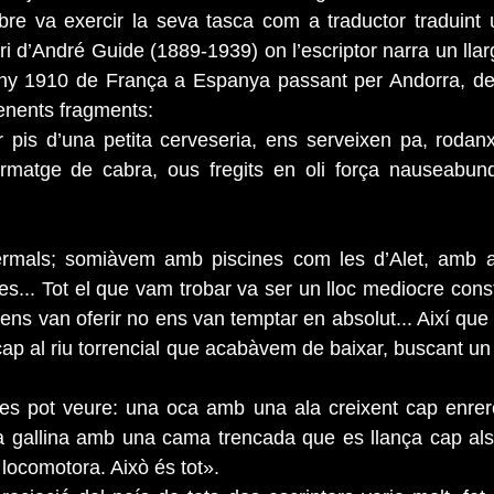
bre va exercir la seva tasca com a traductor traduint 
i d’André Guide (1889-1939) on l’escriptor narra un llarg i
’any 1910 de França a Espanya passant per Andorra, del
renents fragments:
r pis d’una petita cerveseria, ens serveixen pa, rodanx
rmatge de cabra, ous fregits en oli força nauseabund;
rmals; somiàvem amb piscines com les d’Alet, amb ai
es... Tot el que vam trobar va ser un lloc mediocre const
ens van oferir no ens van temptar en absolut... Així que
cap al riu torrencial que acabàvem de baixar, buscant un l
es pot veure: una oca amb una ala creixent cap enrere 
 gallina amb una cama trencada que es llança cap als 
 locomotora. Això és tot».