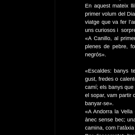
En aquest mateix lli
primer volum del Diar
viatge que va fer l
uns curiosos i  sorp
«A Canillo, al prime
plenes de pebre, fo
negrós».
«Escaldes: banys te
gust, fredes o calent
camí; els banys que 
el sopar, vam partir 
banyar-se».
«A Andorra la Vella 
ànec sense bec; una
camina, com l’atàxia