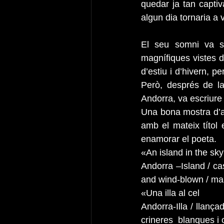
quedar ja tan capti
algun dia tornaria a 
El seu somni va s
magnífiques vistes 
d’estiu i d’hivern, p
Però, després de la
Andorra, va escriure
Una bona mostra d’ai
amb el mateix títol 
enamorar el poeta.
«An island in the sky
Andorra –Island / ca
and wind-blown / man
«Una illa al cel
Andorra-Illa / llanç
crineres  blanques i 