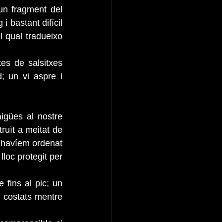
un fragment del 
 bastant difícil 
 qual tradueixo 
es de salsitxes 
 un vi aspre i 
gües al nostre 
ruït a meitat de 
 havíem ordenat 
loc protegit per 
fins al pic; un 
costats mentre 