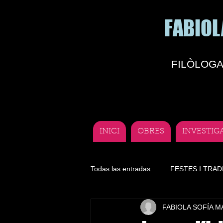
FABIOL
FILÒLOGA
INICI
OBRES
INVESTIG
Todas las entradas
FESTES I TRAD
FABIOLA SOFÍA 
Literatura
Lengua
Depor