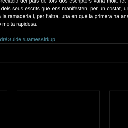
reciació del país de tots dos escriptors varia molt, fet 
els seus escrits que ens manifesten, per un costat, un
 la ramaderia i, per l’altra, una en què la primera ha ana
 molta rapidesa.
dréGuide
#JamesKirkup