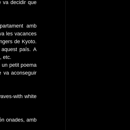
 va decidir que 
partament amb 
a les vacances 
angers de Kyoto. 
aquest país. A 
 etc.
 un petit poema 
e va aconseguir 
aves-with white 
són onades, amb 