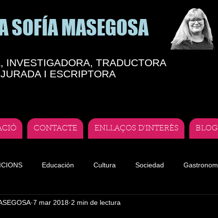
A SOFÍA MASEGOSA
, INVESTIGADORA, TRADUCTORA
JURADA I ESCRIPTORA
ACIÓ
CONTACTE
ENLLAÇOS D'INTERÈS
BLOG
ICIONS
Educación
Cultura
Sociedad
Gastronom
MASEGOSA
7 mar 2018
2 min de lectura
te
Teatro andorrano