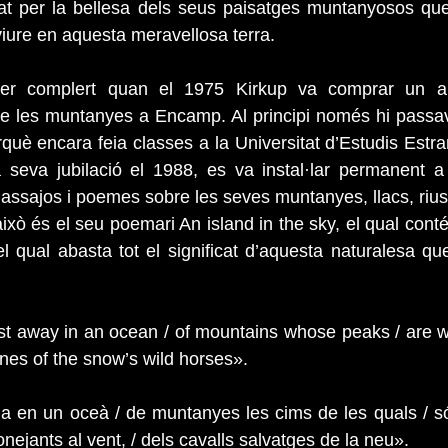
vat per la bellesa dels seus paisatges muntanyosos que
viure en aquesta meravellosa terra.
er complert quan el 1975 Kirkup va comprar un a
de les muntanyes a Encamp. Al principi només hi passav
erquè encara feia classes a la Universitat d’Estudis Estr
 seva jubilació el 1988, es va instal·lar permanent a 
 assajos i poemes sobre les seves muntanyes, llacs, rius,
xò és el seu poemari An island in the sky, el qual conté
el qual abasta tot el significat d’aquesta naturalesa qu
st away in an ocean / of mountains whose peaks / are w
es of the snow’s wild horses».
ada en un oceà / de muntanyes les cims de les quals / 
onejants al vent, / dels cavalls salvatges de la neu».