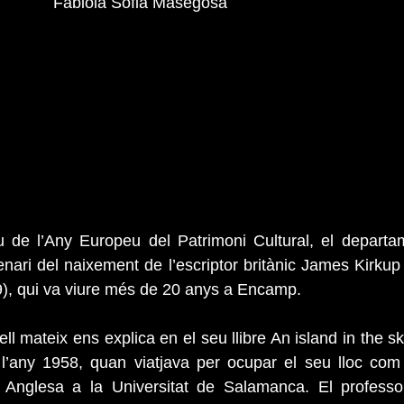
                                             Fabiola Sofia Masegosa
de l’Any Europeu del Patrimoni Cultural, el departam
ri del naixement de l’escriptor britànic James Kirkup 
9), qui va viure més de 20 anys a Encamp.
l mateix ens explica en el seu llibre An island in the sk
l’any 1958, quan viatjava per ocupar el seu lloc com 
a Anglesa a la Universitat de Salamanca. El professor 