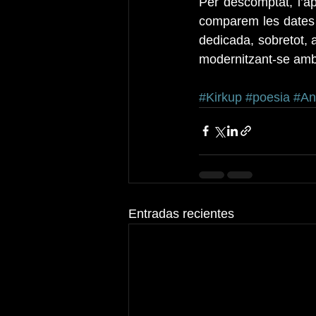
Per descomptat, l’ap
comparem les dates d
dedicada, sobretot, a
modernitzant-se amb
#Kirkup
#poesia
#An
Entradas recientes