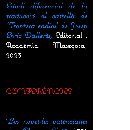
Estudi diferencial de la
traducció al castellà de
‘Frontera endins’ de Josep
Enric Dallerès,
Editorial i
Académia Masegosa,
2023
CONFERÈNCIES
`
Les novel·les valèncianes