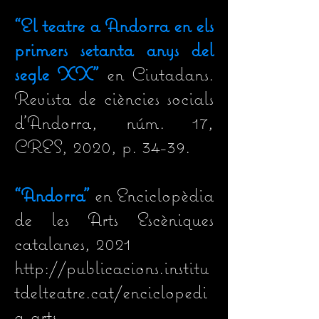
“
El teatre a Andorra en els
primers setanta anys del
segle XX"
en Ciutadans.
Revista de ciències socials
d’Andorra, núm. 17,
CRES, 2020, p. 34-39.
“
Andorra"
en Enciclopèdia
de les Arts Escèniques
catalanes, 2021
http://publicacions.institu
tdelteatre.cat/enciclopedi
a-arts-