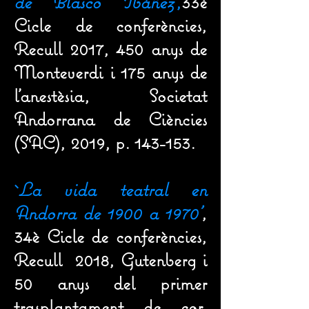
de Blasco Ibáñez'
,
33è
Cicle de conferències,
Recull 2017, 450 anys de
Monteverdi i 175 anys de
l'anestèsia, Societat
Andorrana de Ciències
(SAC), 2019, p. 143-153.
`
La vida teatral en
Andorra de 1900 a 1970'
,
34è Cicle de conferències,
Recull 2018, Gutenberg i
50 anys del primer
trasplantament de cor,