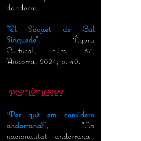
dandorra.
“
El Sisquet de Cal
Sinquede".
Àgora
Cultural, núm. 37,
Andorra, 2024, p. 40.
PONÈNCIES
`Per què em considero
andorrana?',
“
La
nacionalitat andorrana",