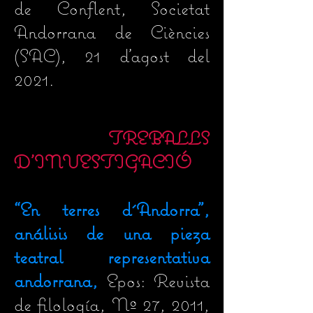
de Conflent, Societat
Andorrana de Ciències
(SAC)
, 21 d'agost del
2021.
TREBALLS
D'INVESTIGACIÓ
“
En terres d´Andorra",
análisis de una pieza
teatral representativa
andorrana,
Epos: Revista
de filología, Nº 27, 2011,