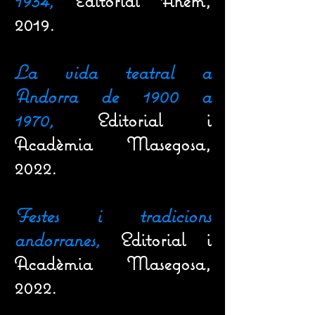
1934,
Editorial Anem,
2019.
La vida teatral a
Andorra de 1900 a
1970,
Editorial i
Acadèmia Masegosa,
2022.
Festes i tradicions
andorranes,
Editorial i
Acadèmia Masegosa,
2022.