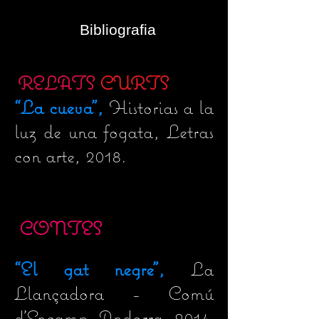
Bibliografia
RELATS
CURTS
“
La cueva",
Historias a la
luz de una fogata, Letras
con arte, 2018.
CONTES
“
El gat negre",
La
Llançadora - Comú
d'Encamp, Andorra, 2014