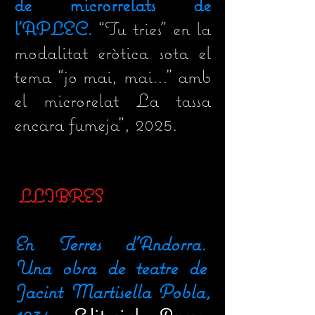
de microrrelats de
l'APLEC.
“
Tu tries" en la
modalitat eròtica sota el
tema
“
jo mai, mai..." amb
el microrelat La tassa
encara fumeja", 2025.
LLIBRES
En Terres d'Andorra.
Una obra de teatre de
Jacint Martisella Pobla,