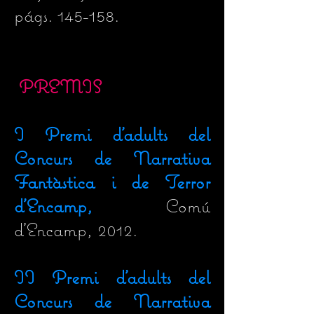
págs. 145-158.
PREMIS
I Premi d'adults del
Concurs de Narrativa
Fantàstica i de Terror
d'Encamp,
Comú
d'Encamp, 2012.
II Premi d'adults del
Concurs de Narrativa