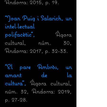
Andorra: 2015, p. 19.
“Joan Puig i Salarich, un
intel·lectual
polifacètic”,
Àgora
cultural, núm. 30,
Andorra: 2017, p. 32-33.
“El pare Ambròs, un
amant de la
cultura”,
Àgora cultural,
núm. 32, Andorra: 2019,
p. 27-28.