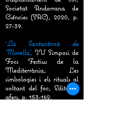
Societat Andorrana de
Ciéncies (SAC), 2020, p.
27-39.
`
La Santantonà de
Morella'
,
IV Simposi de
Focs Festius de la
Mediterrània, Les
simbologies i els rituals al
voltant del foc, Editorial
afers, p. 153-162.
`
Personatges històrics,