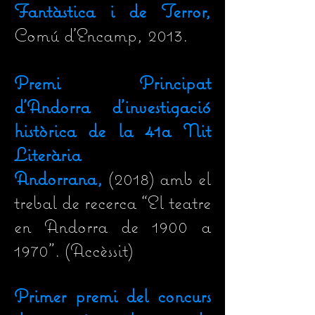
Fantàstica i de Terror,
Comú d'Encamp, 2013.
Premi Principat
d'Andorra d'investigació
històrica de la 41a Nit
Literària
Andorrana,
(2018) amb el
trebal de recerca
“
El teatre
en Andorra de 1900 a
1970". (Accèssit)
Primer premi del concurs