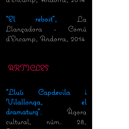
“
El rebost",
La
Llançadora - Comú
d'Encamp, Andorra, 2014
ARTICLES
“Lluís Capdevila i
Vilallonga, el
dramaturg”
,
Àgora
cultural, núm. 28,