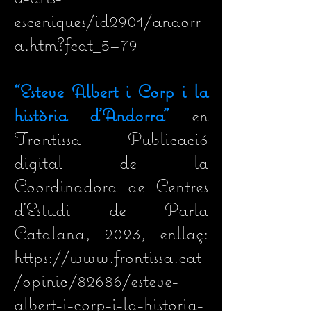
esceniques/id2901/andorr
a.htm?fcat_5=79
“Esteve Albert i Corp i la
història d’Andorra"
en
Frontissa - Publicació
digital de la
Coordinadora de Centres
d'Estudi de Parla
Catalana, 2023, enllaç:
https://www.frontissa.cat
/opinio/82686/esteve-
albert-i-corp-i-la-historia-