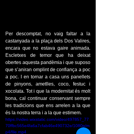
Per descomptat, no vaig faltar a la 
castanyada a la plaça dels Dos Valires, 
encara que no estava gaire animada. 
Escletxes de temor que ha deixat 
obertes aquesta pandèmia i que suposo 
que s’aniran omplint de confiança a poc 
a poc. I en tornar a casa uns panellets 
de pinyons, ametlles, coco, festuc i 
xocolata. Tot i que la modernitat és molt 
bona, cal continuar conservant sempre 
les tradicions que ens arrelen a la que 
és la nostra terra i a la que estimem.
https://video.wixstatic.com/video/497857_77
70ffbc565e4fa6a7cfab46e490732e/1080p/m
p4/file.mp4