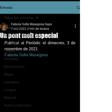
Entrada
Todas las entradas
Fabiola Sofía Masegosa Gayo
Todas las entradas
7 nov 2021
2 min de lectura
Un pont molt especial
FESTES I TRADICIONS
Publicat al Periòdic el dimecres, 3 de 
Educación
novembre de 2021   
Cultura
Fabiola Sofia Masegosa
Sociedad
Gastronomía
Viajes
Literatura
Lengua
Deporte
Teatro andorrano