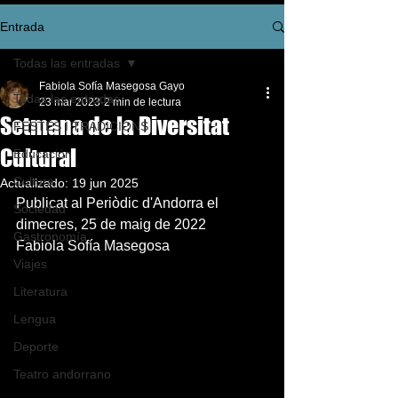
Entrada
Todas las entradas
Fabiola Sofía Masegosa Gayo
Todas las entradas
23 mar 2023
2 min de lectura
Setmana de la Diversitat
FESTES I TRADICIONS
Cultural
Educación
Cultura
Actualizado:
19 jun 2025
Publicat al Periòdic d'Andorra el 
Sociedad
dimecres, 25 de maig de 2022 
Gastronomía
Fabiola Sofía Masegosa
Viajes
Literatura
Lengua
Deporte
Teatro andorrano