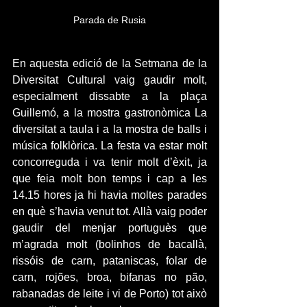
Parada de Rusia
En aquesta edició de la Setmana de la 
Diversitat Cultural vaig gaudir molt, 
especialment dissabte a la plaça 
Guillemó, a la mostra gastronòmica La 
diversitat a taula i a la mostra de balls i 
música folklòrica. La festa va estar molt 
concorreguda i va tenir molt d’èxit, ja 
que feia molt bon temps i cap a les 
14.15 hores ja hi havia moltes parades 
en què s’havia venut tot. Allà vaig poder 
gaudir del menjar portuguès que 
m’agrada molt (bolinhos de bacallà, 
rissóis de carn, pataniscas, folar de 
carn, rojões, broa, bifanas no pão, 
rabanadas de leite i vi de Porto) tot això 