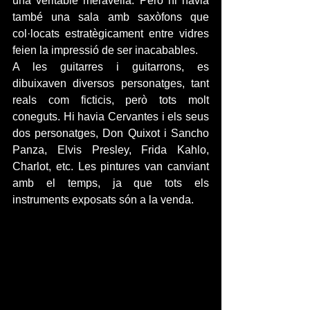
una veritable meravella. Però hi havia 
també una sala amb saxòfons que 
col·locats estratègicament entre vidres 
feien la impressió de ser inacabables.
A les guitarres i guitarrons, es 
dibuixaven diversos personatges, tant 
reals com ficticis, però tots molt 
coneguts. Hi havia Cervantes i els seus 
dos personatges, Don Quixot i Sancho 
Panza, Elvis Presley, Frida Kahlo, 
Charlot, etc. Les pintures van canviant 
amb el temps, ja que tots els 
instruments exposats són a la venda.