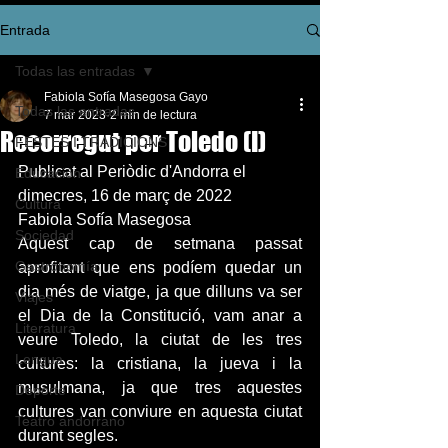
Entrada
Todas las entradas
Fabiola Sofía Masegosa Gayo
Todas las entradas
7 mar 2023
2 min de lectura
Recorregut per Toledo (I)
FESTES I TRADICIONS
Publicat al Periòdic d'Andorra el 
Educación
dimecres, 16 de març de 2022 
Cultura
Fabiola Sofía Masegosa
Sociedad
Aquest cap de setmana passat 
Gastronomía
aprofitant que ens podíem quedar un 
dia més de viatge, ja que dilluns va ser 
Viajes
el Dia de la Constitució, vam anar a 
Literatura
veure Toledo, la ciutat de les tres 
Lengua
cultures: la cristiana, la jueva i la 
musulmana, ja que tres aquestes 
Deporte
cultures van conviure en aquesta ciutat 
Teatro andorrano
durant segles.