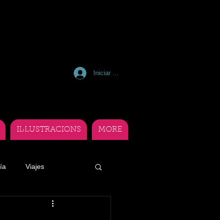
Iniciar sesión
IL·LUSTRACIONS
MORE
ía
Viajes