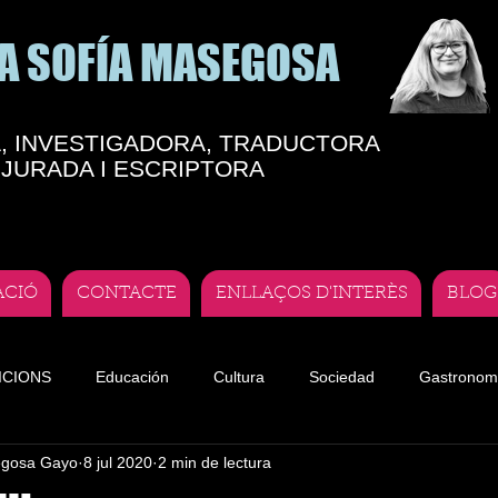
A SOFÍA MASEGOSA
, INVESTIGADORA, TRADUCTORA
JURADA I ESCRIPTORA
ACIÓ
CONTACTE
ENLLAÇOS D'INTERÈS
BLOG
ICIONS
Educación
Cultura
Sociedad
Gastronom
egosa Gayo
8 jul 2020
2 min de lectura
te
Teatro andorrano