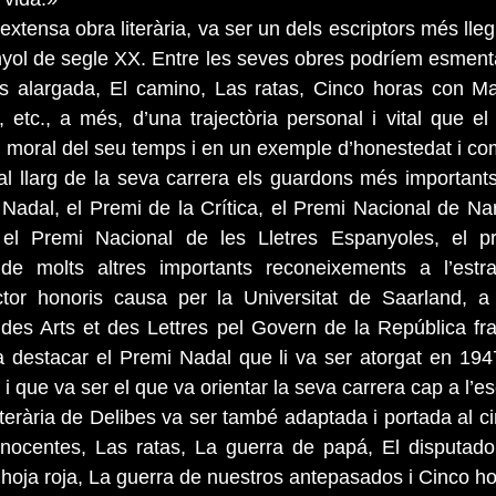
extensa obra literària, va ser un dels escriptors més llegi
anyol de segle XX. Entre les seves obres podríem esmentar
s alargada, El camino, Las ratas, Cinco horas con Mar
, etc., a més, d’una trajectòria personal i vital que el 
al i moral del seu temps i en un exemple d’honestedat i c
al llarg de la seva carrera els guardons més importants 
Nadal, el Premi de la Crítica, el Premi Nacional de Narr
, el Premi Nacional de les Lletres Espanyoles, el p
e molts altres importants reconeixements a l’estra
or honoris causa per la Universitat de Saarland, a 
 des Arts et des Lettres pel Govern de la República fr
ia destacar el Premi Nadal que li va ser atorgat en 194
 que va ser el que va orientar la seva carrera cap a l’es
literària de Delibes va ser també adaptada i portada al c
nocentes, Las ratas, La guerra de papá, El disputado 
a hoja roja, La guerra de nuestros antepasados i Cinco h