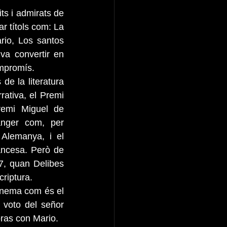
ts i admirats de 
 títols com: La 
io, Los santos 
va convertir en 
ompromís.
de la literatura 
ativa, el Premi 
remi Miguel de 
nger com, per 
Alemanya, i el 
ancesa. Però de 
7, quan Delibes 
criptura.
inema com és el 
voto del señor 
oras con Mario.