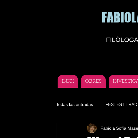
FABIOL
FILÒLOGA
INICI
OBRES
INVESTIG
Todas las entradas
FESTES I TRAD
Fabiola Sofía Mas
Literatura
Lengua
Depor