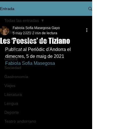
Entrada
Todas las entradas
Fabiola Sofía Masegosa Gayo
Todas las entradas
5 may 2021
2 min de lectura
Les ‘Poesies’ de Tiziano
FESTES I TRADICIONS
Publicat al Periòdic d'Andorra el 
Educación
dimecres, 5 de maig de 2021
Cultura
Fabiola Sofia Masegosa
Sociedad
Gastronomía
Viajes
Literatura
Lengua
Deporte
Teatro andorrano