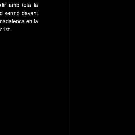
ir amb tota la 
id sermó davant 
nadalenca en la 
rist. 