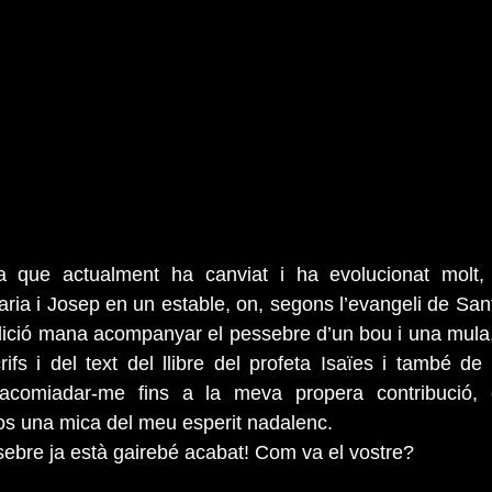
 que actualment ha canviat i ha evolucionat molt, t
ria i Josep en un estable, on, segons l’evangeli de Sant 
dició mana acompanyar el pessebre d’un bou i una mula, s
ifs i del text del llibre del profeta Isaïes i també de l
omiadar-me fins a la meva propera contribució, e
os una mica del meu esperit nadalenc.
sebre ja està gairebé acabat! Com va el vostre?