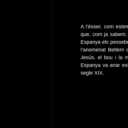
A l’ésser, com estem
que, com ja sabem, ha
Espanya els pessebres
l’anomenat Betlem 
Jesús, el bou i la 
Espanya va anar este
segle XIX.