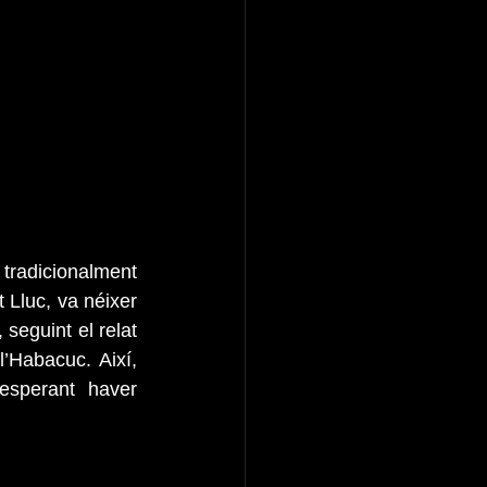
radicionalment 
Lluc, va néixer 
eguint el relat 
’Habacuc. Així, 
sperant haver 