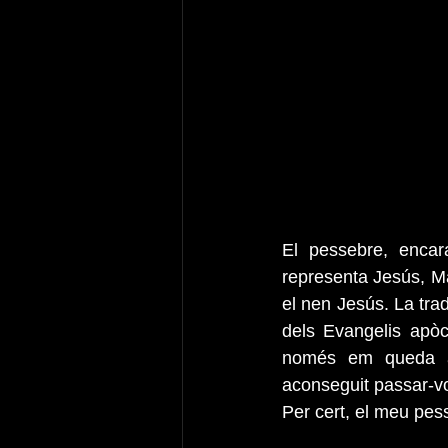
El pessebre, encara
representa Jesús, Ma
el nen Jesús. La tra
dels Evangelis apòcr
només em queda ac
aconseguit passar-v
Per cert, el meu pes