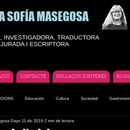
A SOFÍA MASEGOSA
, INVESTIGADORA, TRADUCTORA
JURADA I ESCRIPTORA
ACIÓ
CONTACTE
ENLLAÇOS D'INTERÈS
BLOG
ICIONS
Educación
Cultura
Sociedad
Gastronom
egosa Gayo
11 dic 2019
2 min de lectura
te
Teatro andorrano