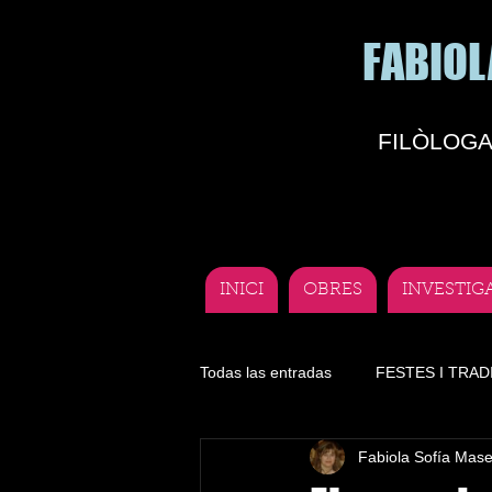
FABIOL
FILÒLOGA
INICI
OBRES
INVESTIG
Todas las entradas
FESTES I TRAD
Fabiola Sofía Mas
Literatura
Lengua
Depor