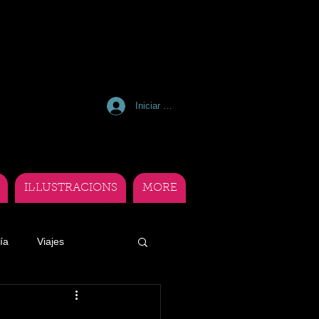
Iniciar sesión
IL·LUSTRACIONS
MORE
ía
Viajes