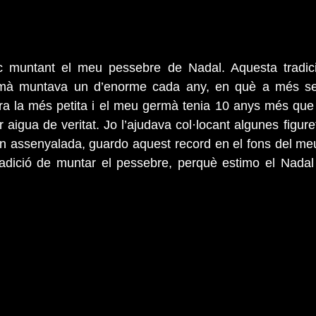
 muntant el meu pessebre de Nadal. Aquesta tradici
rmà muntava un d’enorme cada any, en què a més se
ra la més petita i el meu germà tenia 10 anys més que jo
r aigua de veritat. Jo l’ajudava col·locant algunes figuret
n assenyalada, guardo aquest record en el fons del meu
adició de muntar el pessebre, perquè estimo el Nadal i