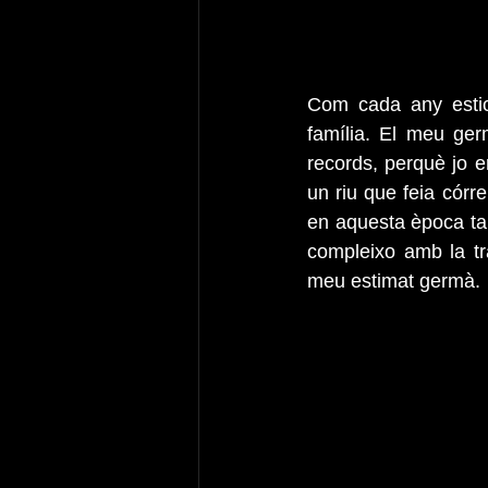
Com cada any estic
família. El meu ge
records, perquè jo e
un riu que feia córre
en aquesta època ta
compleixo amb la tr
meu estimat germà.