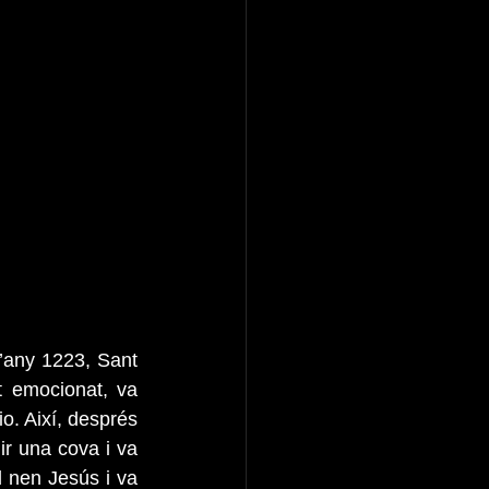
l’any 1223, Sant 
 emocionat, va 
o. Així, després 
r una cova i va 
 nen Jesús i va 