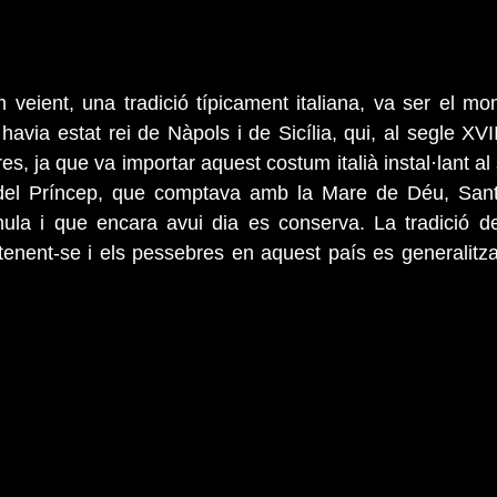
 veient, una tradició típicament italiana, va ser el mona
via estat rei de Nàpols i de Sicília, qui, al segle XVIII
, ja que va importar aquest costum italià instal·lant al
del Príncep, que comptava amb la Mare de Déu, Sant
mula i que encara avui dia es conserva. La tradició de
nent-se i els pessebres en aquest país es generalitzari