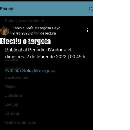
Entrada
Todas las entradas
Fabiola Sofía Masegosa Gayo
Todas las entradas
9 feb 2022
2 min de lectura
Efectiu o targeta
FESTES I TRADICIONS
Publicat al Periòdic d'Andorra el 
Educación
dimecres, 2 de febrer de 2022 | 00:45 h  
Cultura
Sociedad
Fabiola Sofia Masegosa
Gastronomía
Viajes
Literatura
Lengua
Deporte
Teatro andorrano