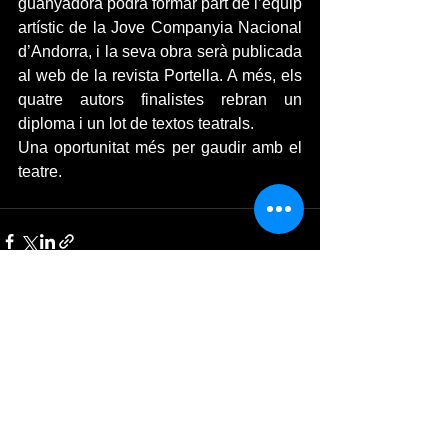
guanyadora podrà formar part de l’equip 
artístic de la Jove Companyia Nacional 
d’Andorra, i la seva obra serà publicada 
al web de la revista Portella. A més, els 
quatre autors finalistes rebran un 
diploma i un lot de textos teatrals.
Una oportunitat més per gaudir amb el 
teatre.​ 
Ver todo
Entradas recientes