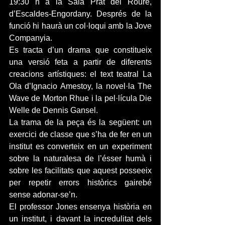
19:30 h a la Sala Prat del Roure, 
d’Escaldes-Engordany. Després de la 
funció hi haurà un col·loqui amb la Jove 
Companyia.
Es tracta d’un drama que constitueix 
una versió feta a partir de diferents 
creacions artístiques: el text teatral La 
Ola d’Ignacio Amestoy, la novel·la The 
Wave de Morton Rhue i la pel·lícula Die 
Welle de Dennis Gansel.
La trama de la peça és la següent: un 
exercici de classe que s’ha de fer en un 
institut es converteix en un experiment 
sobre la naturalesa de l’ésser humà i 
sobre les facilitats que aquest posseeix 
per repetir errors històrics gairebé 
sense adonar-se’n.
El professor Jones ensenya història en 
un institut, i davant la incredulitat dels 