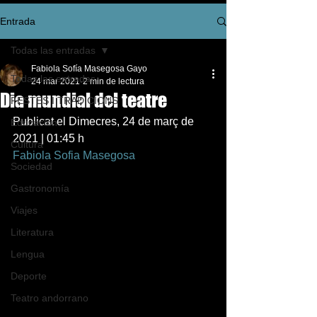
Entrada
Todas las entradas
Fabiola Sofía Masegosa Gayo
Todas las entradas
24 mar 2021
2 min de lectura
Dia mundial del teatre
FESTES I TRADICIONS
Publicat el Dimecres, 24 de març de 
Educación
2021 | 01:45 h 
Cultura
Fabiola Sofia Masegosa
Sociedad
Gastronomía
Viajes
Literatura
Lengua
Deporte
Teatro andorrano