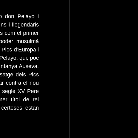
b don Pelayo i 
s i llegendaris 
ts com el primer 
 poder musulmà 
Pics d’Europa i 
Pelayo, qui, poc 
muntanya Auseva. 
atge dels Pics 
r contra el nou 
l segle XV Pere 
r títol de rei 
certeses estan 