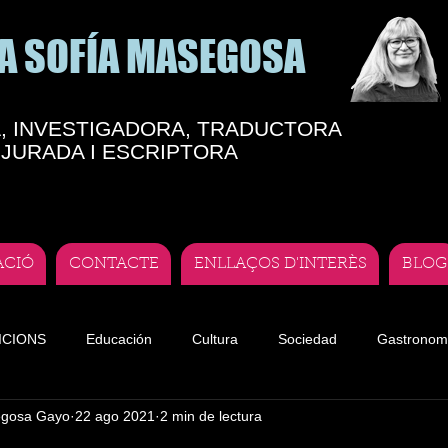
A SOFÍA MASEGOSA
, INVESTIGADORA, TRADUCTORA
JURADA I ESCRIPTORA
ACIÓ
CONTACTE
ENLLAÇOS D'INTERÈS
BLOG
ICIONS
Educación
Cultura
Sociedad
Gastronom
egosa Gayo
22 ago 2021
2 min de lectura
te
Teatro andorrano