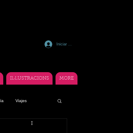
Iniciar sesión
IL·LUSTRACIONS
MORE
ía
Viajes