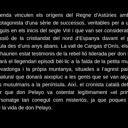
egenda vinculen els orígens del Regne d’Astúries am
otagonista d’una sèrie de successos, veritables per a un
guts en els inicis del segle VIII i que van ser considera
ssió de la cristiandat del nord d’Espanya davant el
ula des d’uns anys abans. La vall de Cangas d’Onís, els 
urien estat testimonis de la rebel·lió liderada per don 
rà el llegendari episodi bèl·lic a la falda de la petita 
vadonga i la pròpia muntanya, situades a l’agrest pais
natural que donarà aixopluc a les gents que se van alça
s musulmans a la península. Així, el cronista català de
r que don Pelayo va ostentar legítimament «el prime
rsonatge tan conegut com misteriós, ja que poques 
la vida de don Pelayo.