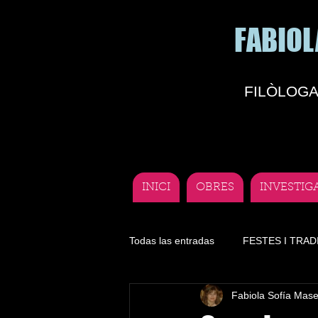
FABIOL
FILÒLOGA
INICI
OBRES
INVESTIG
Todas las entradas
FESTES I TRAD
Fabiola Sofía Mas
Literatura
Lengua
Depor