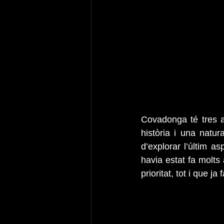
Covadonga té tres asp
història i una natur
d’explorar l’últim a
havia estat fa molts
prioritat, tot i que j