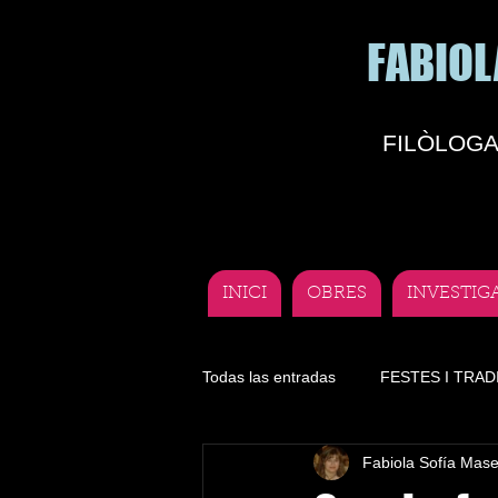
FABIOL
FILÒLOGA
INICI
OBRES
INVESTIG
Todas las entradas
FESTES I TRAD
Fabiola Sofía Mas
Literatura
Lengua
Depor