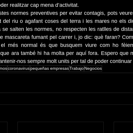
der realitzar cap mena d’activitat.
stes normes preventives per evitar contagis, pots veure
t del riu o agafant coses del terra i les mares no els di
 se salten les normes, no respecten les ratlles de dista
 mascareta fumant pel carrer i, jo dic: què faran? Com 
 el més normal és que busquem viure com ho fèiem
 que ara també hi ha molta per aquí fora. Espero que m
antenir-nos sempre molt units per tal de poder continuar
omos
coronavirus
pequeñas empresas
Trabajo
Negocios