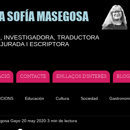
A SOFÍA MASEGOSA
, INVESTIGADORA, TRADUCTORA
JURADA I ESCRIPTORA
ACIÓ
CONTACTE
ENLLAÇOS D'INTERÈS
BLOG
ICIONS
Educación
Cultura
Sociedad
Gastronom
egosa Gayo
20 may 2020
3 min de lectura
te
Teatro andorrano