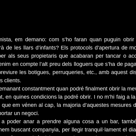
ista, e
m demano: com s’ho faran quan puguin obrir el
rà de les llars d’infants? Els protocols d’apertura de mo
per als seus propietaris que acabaran per tancar o aco
enim en compte l’alt preu dels lloguers que s’ha de paga
eviure les botigues, perruqueries, etc., amb aquest di
s clients.
emanant constantment quan podré finalment obrir la mev
 en quines condicions la podré obrir. I no m’hi faig a la
es que em vénen al cap, la majoria d’aquestes mesures 
portar un negoci.
a poder anar a prendre alguna cosa a un bar, també
em buscant companyia, per llegir tranquil·lament el diari