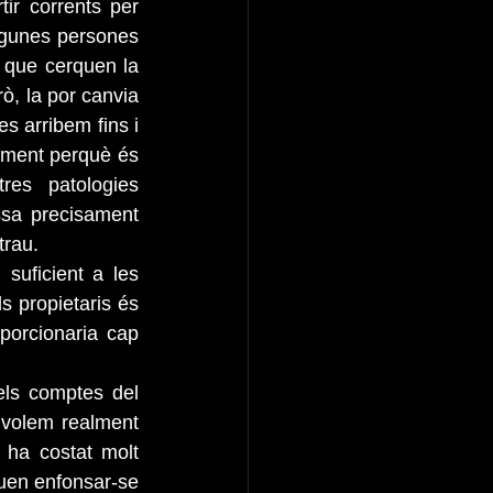
ir corrents per 
gunes persones 
 que cerquen la 
ò, la por canvia 
s arribem fins i 
ement perquè és 
es patologies 
sa precisament 
trau.
uficient a les 
 propietaris és 
porcionaria cap 
ls comptes del 
volem realment 
ha costat molt 
euen enfonsar-se 