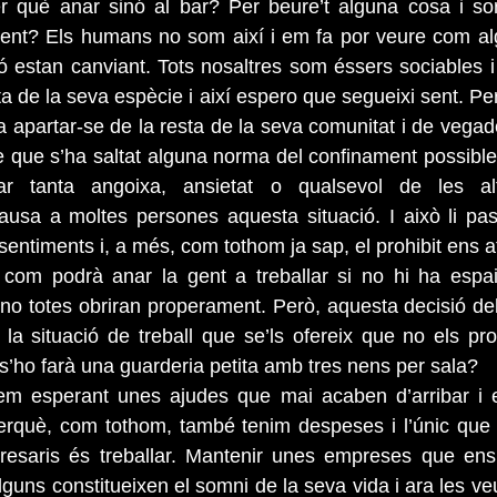
r què anar sinó al bar? Per beure’t alguna cosa i sort
üent? Els humans no som així i em fa por veure com al
 estan canviant. Tots nosaltres som éssers sociables i
 de la seva espècie i així espero que segueixi sent. Per
a apartar-se de la resta de la seva comunitat i de vegade
bre que s’ha saltat alguna norma del confinament possibl
r tanta angoixa, ansietat o qualsevol de les altr
ausa a moltes persones aquesta situació. I això li pas
sentiments i, a més, com tothom ja sap, el prohibit ens a
 podrà anar la gent a treballar si no hi ha espai s
 no totes obriran properament. Però, aquesta decisió dels
a situació de treball que se’ls ofereix que no els pro
’ho farà una guarderia petita amb tres nens per sala?
em esperant unes ajudes que mai acaben d’arribar i e
erquè, com tothom, també tenim despeses i l’únic que 
esaris és treballar. Mantenir unes empreses que ens 
lguns constitueixen el somni de la seva vida i ara les v