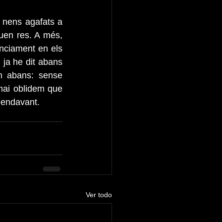
 nens agafats a 
uen res. A més, 
nciament en els 
ja he dit abans 
 abans: sense 
ai oblidem que 
 endavant.
Ver todo