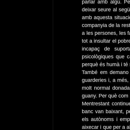
parlar amb algú. Pe
deixar seure al seg
amb aquesta situació
companyia de la resta
a les persones, les f
tot a insultar el po
incapaç de suporta
psicològiques que c
perquè és humà i té 
També em demano com
guarderies i, a més,
molt normal donada l
guany. Per què com s
Mentrestant continu
banc van baixant, p
els autònoms i empr
aixecar i que per a a