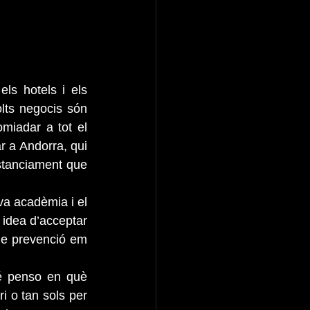
s hotels i els 
lts negocis són 
miadar a tot el 
r a Andorra, qui 
stanciament que 
a acadèmia i el 
 idea d’acceptar 
de prevenció em 
 penso en què 
 o tan sols per 