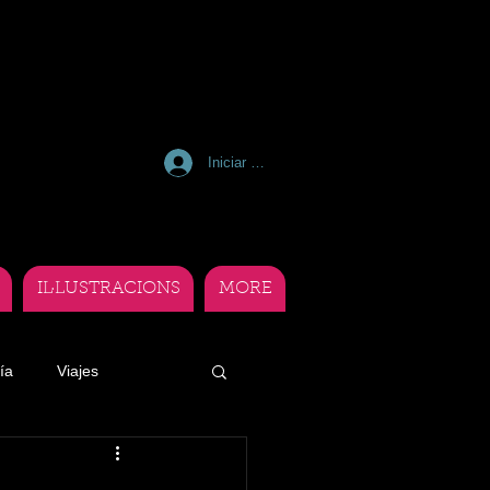
Iniciar sesión
IL·LUSTRACIONS
MORE
ía
Viajes