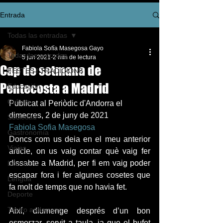
Entrada
Todas las entradas
Fabiola Sofía Masegosa Gayo
Todas las entradas
5 jun 2021
2 min de lectura
Cap de setmana de
FESTES I TRADICIONS
Pentecosta a Madrid
Educación
Cultura
Publicat al Periòdic d'Andorra el 
dimecres, 2 de juny de 2021  
Sociedad
Fabiola Sofia Masegosa
Gastronomía
Doncs com us deia en el meu anterior 
Viajes
article, on us vaig contar què vaig fer 
dissabte a Madrid, per fi em vaig poder 
Literatura
escapar fora i fer algunes cosetes que 
Lengua
fa molt de temps que no havia fet.
Deporte
Teatro andorrano
Així, diumenge després d’un bon 
esmorzar, servit a taula, ja que el bufet 