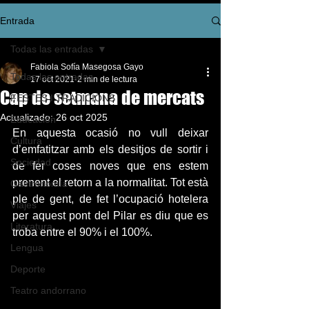
Entrada
Todas las entradas
Fabiola Sofía Masegosa Gayo
Todas las entradas
17 oct 2021
2 min de lectura
Cap de setmana de mercats
FESTES I TRADICIONS
Actualizado:
26 oct 2025
Educación
En aquesta ocasió no vull deixar 
Cultura
d’emfatitzar amb els desitjos de sortir i 
Sociedad
de fer coses noves que ens estem 
prenent el retorn a la normalitat. Tot està 
Gastronomía
ple de gent, de fet l’ocupació hotelera 
Viajes
per aquest pont del Pilar es diu que es 
Literatura
troba entre el 90% i el 100%.
Lengua
Deporte
Teatro andorrano