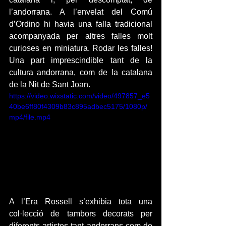
l’andorrana. A l’envelat del Comú 
d’Ordino hi havia una falla tradicional 
acompanyada per altres falles molt 
curioses en miniatura. Rodar les falles! 
Una part imprescindible tant de la 
cultura andorrana, com de la catalana 
de la Nit de Sant Joan.
https://video.wixstatic.com/video/497857_e5
40be6ff80f4309b83c895adbec5175/1080p/
mp4/file.mp4
A l’Era Rossell s’exhibia tota una 
col·lecció de tambors decorats per 
diferents artistes tant andorrans com de 