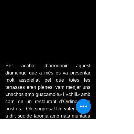
Per acabar d’arrodonir aquest 
diumenge que a més es va presentar 
molt assolellat pel que totes les 
terrasses eren plenes, vam menjar uns 
«nachos amb guacamole» i «chili» amb 
carn en un restaurant d’Ordino i de 
postres... Oh, sorpresa! Un valencià! És 
a dir, suc de taronja amb nata muntada 
com ho menjava a la meva terra i un 
bombó. 