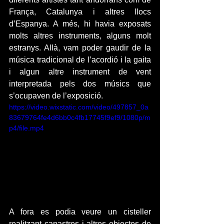
França, Catalunya i altres llocs 
d’Espanya. A més, hi havia exposats 
molts altres instruments, alguns molt 
estranys. Allà, vam poder gaudir de la 
música tradicional de l’acordió i la gaita 
i algun altre instrument de vent 
interpretada pels dos músics que 
s’ocupaven de l’exposició.
https://video.wixstatic.com/video/497857_0a
83679764fe4d6bb0c4fb17745f9ef9/1080p/m
p4/file.mp4
A fora es podia veure un cisteller 
realitzant canastres i altres objectes de 