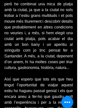
però he combinat una mica de platja 
amb la ciutat, ja que a la ciutat no sols 
trobar a l’estiu grans multituds i et pots 
moure més lliurement i descobrir detalls 
que probablement en altres condicions 
no veuries i, a més, si hem elegit una 
ciutat amb platja, pots acabar el dia 
amb un bon bany i un aperitiu al 
xiringuito com jo tinc pensat fer a 
Santander. A més, a la ciutat, depenent 
d’on anem, hi ha moltes coses per triar 
cultura, gastronomia, història, natura... 
Així que espero que tots els que heu 
tingut l’oportunitat de viatjar aquest 
estiu ho hagueu passat genial i els que 
encara aneu a fer-ho que gaudiu molt 
amb l’experiència i per a la resta us 