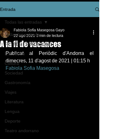
Entrada
Todas las entradas
Fabiola Sofía Masegosa Gayo
Todas las entradas
22 ago 2021
3 min de lectura
A la fi de vacances
FESTES I TRADICIONS
Publicat al Periòdic d'Andorra el 
Educación
dimecres, 11 d'agost de 2021 | 01:15 h   
Cultura
Fabiola Sofia Masegosa
Sociedad
Gastronomía
Viajes
Literatura
Lengua
Deporte
Teatro andorrano