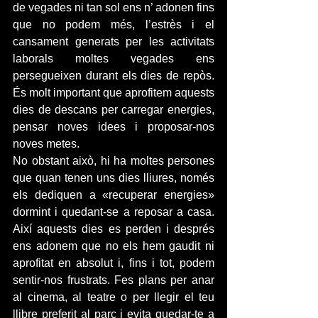
de vegades ni tan sol ens n’ adonen fins 
que no podem més, l’estrès i el 
cansament generats per les activitats 
laborals moltes vegades ens 
persegueixen durant els dies de repòs. 
És molt important que aprofitem aquests 
dies de descans per carregar energies, 
pensar noves idees i proposar-nos 
noves metes.
No obstant això, hi ha moltes persones 
que quan tenen uns dies lliures, només 
els dediquen a «recuperar energies» 
dormint i quedant-se a reposar a casa. 
Així aquests dies es perden i després 
ens adonem que no els hem gaudit ni 
aprofitat en absolut i, fins i tot, podem 
sentir-nos frustrats. Fes plans per anar 
al cinema, al teatre o per llegir el teu 
llibre preferit al parc i evita quedar-te a 