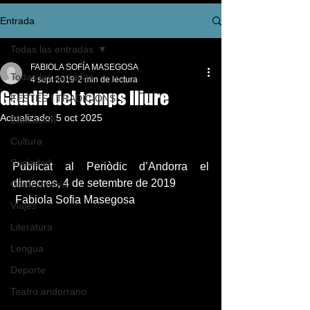
Entrada
Todas las entradas
FABIOLA SOFÍA MASEGOSA
Todas las entradas
4 sept 2019
2 min de lectura
Gaudir del temps lliure
FESTES I TRADICIONS
Actualizado:
5 oct 2025
Educación
Cultura
Sociedad
Publicat al Periòdic d’Andorra el 
dimecres, 4 de setembre de 2019  
Gastronomía
 Fabiola Sofia Masegosa
Viajes
Literatura
Lengua
Deporte
Teatro andorrano