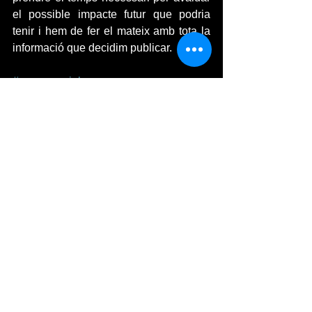
el possible impacte futur que podria 
tenir i hem de fer el mateix amb tota la 
informació que decidim publicar. 
#xarxessocials
Sociedad
Tecnología
Antes de colgar algo en las redes sociales
piensa
privacidad digital
Reputación en línea
Ver todo
Entradas recientes