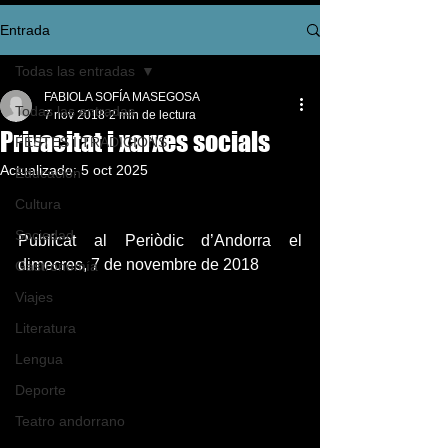
Entrada
Todas las entradas
FABIOLA SOFÍA MASEGOSA
Todas las entradas
7 nov 2018
2 min de lectura
Privacitat i xarxes socials
FESTES I TRADICIONS
Actualizado:
5 oct 2025
Educación
Cultura
Sociedad
Publicat al Periòdic d’Andorra el 
dimecres, 7 de novembre de 2018
Gastronomía
Viajes
Literatura
Lengua
Deporte
Teatro andorrano