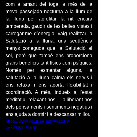
com a amant del ioga, a més de la 
meva passejada nocturna a la llum de 
la lluna per aprofitar la nit encara 
temperada, gaudir de les belles vistes i 
carregar-me d’energia, vaig realitzar la 
Salutació a la lluna, una seqüència 
menys coneguda que la Salutació al 
sol, però que també ens proporciona 
grans beneficis tant físics com psíquics. 
Només per esmentar alguns, la 
salutació a la lluna calma els nervis i 
ens relaxa i ens aporta flexibilitat i 
coordinació. A més, indueix a l’estat 
meditatiu relaxant-nos i alliberant-nos 
dels pensaments i sentiments negatius i 
ens ajuda a dormir i a descansar millor.
https://www.youtube.com/watch?
v=77TWr2NefK8