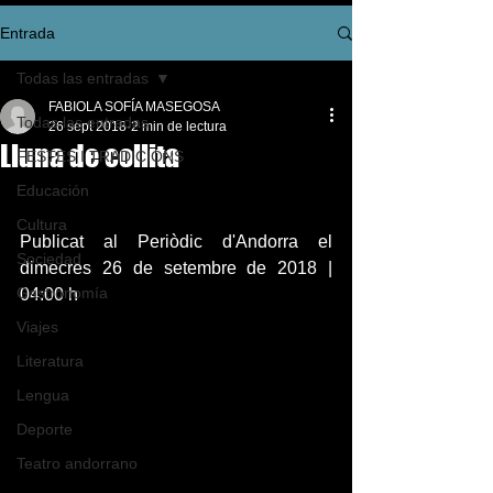
Entrada
Todas las entradas
FABIOLA SOFÍA MASEGOSA
Todas las entradas
26 sept 2018
2 min de lectura
Lluna de collita
FESTES I TRADICIONS
Educación
Cultura
Publicat al Periòdic d'Andorra el 
Sociedad
dimecres 26 de setembre de 2018 | 
Gastronomía
04:00 h
Viajes
Literatura
Lengua
Deporte
Teatro andorrano