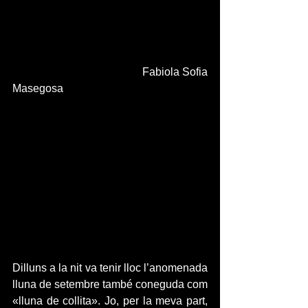
                                           Fabiola Sofia 
Masegosa
Dilluns a la nit va tenir lloc l’anomenada 
lluna de setembre també coneguda com 
«lluna de collita». Jo, per la meva part, 