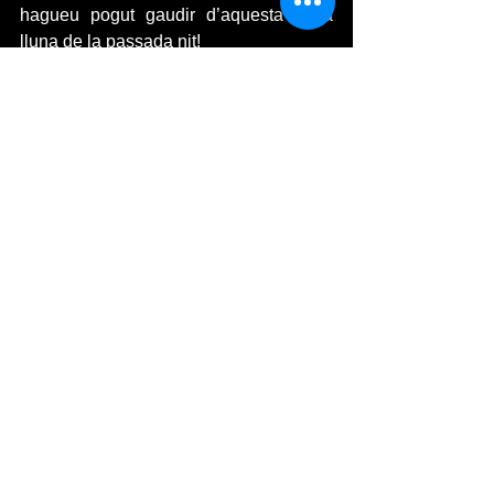
hagueu pogut gaudir d’aquesta bella 
lluna de la passada nit!
#llunadecollita
#llunadesetembre
Ver todo
Entradas recientes