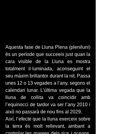
Aquesta fase de Lluna Plena (pleniluni) 
és un període que succeeix just quan la 
cara visible de la Lluna es mostra 
totalment il·luminada, aconseguint el 
seu màxim brillantor durant la nit. Passa 
unes 12 o 13 vegades a l’any, segons el 
calendari lunar. L’última vegada que la 
lluna de collita va coincidir amb 
l’equinocci de tardor va ser l’any 2010 i 
això no passarà de nou fins al 2029.
Així, l’efecte que la lluna exerceix sobre 
la terra és molt rellevant, arribant a 
controlar les marees dels rius i oceans. 