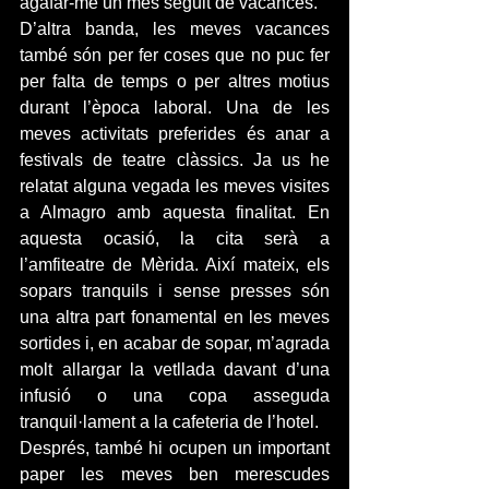
agafar-me un mes seguit de vacances.
D’altra banda, les meves vacances 
també són per fer coses que no puc fer 
per falta de temps o per altres motius 
durant l’època laboral. Una de les 
meves activitats preferides és anar a 
festivals de teatre clàssics. Ja us he 
relatat alguna vegada les meves visites 
a Almagro amb aquesta finalitat. En 
aquesta ocasió, la cita serà a 
l’amfiteatre de Mèrida. Així mateix, els 
sopars tranquils i sense presses són 
una altra part fonamental en les meves 
sortides i, en acabar de sopar, m’agrada 
molt allargar la vetllada davant d’una 
infusió o una copa asseguda 
tranquil·lament a la cafeteria de l’hotel.
Després, també hi ocupen un important 
paper les meves ben merescudes 