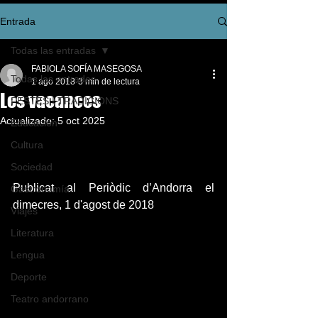
Entrada
Todas las entradas
FABIOLA SOFÍA MASEGOSA
Todas las entradas
1 ago 2018
3 min de lectura
Les vacances
FESTES I TRADICIONS
Actualizado:
5 oct 2025
Educación
Cultura
Sociedad
Publicat al Periòdic d’Andorra el 
Gastronomía
dimecres, 1 d'agost de 2018
Viajes
Literatura
Lengua
Deporte
Teatro andorrano