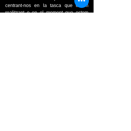
centrant-nos en la tasca que estem 
realitzant o en el moment que estem 
vivint i trobarem aquests petits detalls 
capaços de treure’ns més d’un 
somriure.
#petitsplaers
#laxocolata
#LamigdiadaVanGogh
#CampderosellesXavierAluja
#Soparalallumdelesespelmes
#Unsomriure