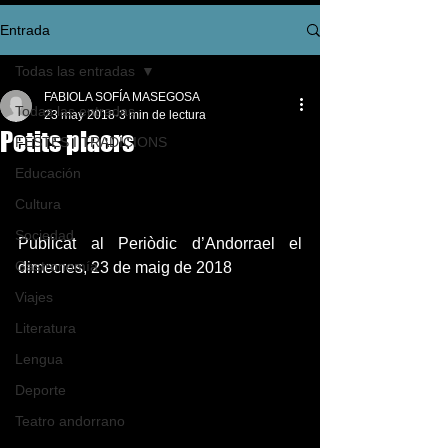
Entrada
Todas las entradas
FABIOLA SOFÍA MASEGOSA
Todas las entradas
23 may 2018
3 min de lectura
Petits plaers
FESTES I TRADICIONS
Educación
Cultura
Sociedad
Publicat al Periòdic d’Andorrael el 
Gastronomía
dimecres, 23 de maig de 2018
Viajes
Literatura
Lengua
Deporte
Teatro andorrano