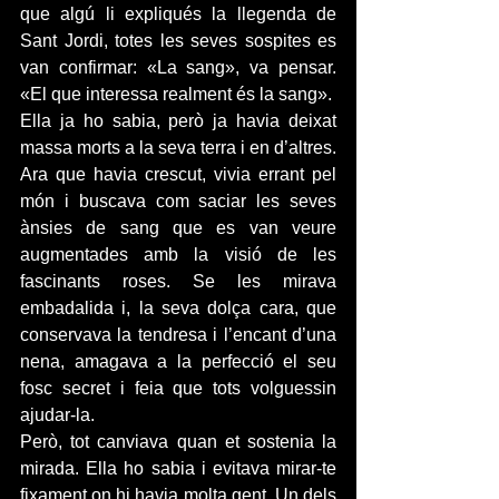
que algú li expliqués la llegenda de 
Sant Jordi, totes les seves sospites es 
van confirmar: «La sang», va pensar. 
«El que interessa realment és la sang».
Ella ja ho sabia, però ja havia deixat 
massa morts a la seva terra i en d’altres. 
Ara que havia crescut, vivia errant pel 
món i buscava com saciar les seves 
ànsies de sang que es van veure 
augmentades amb la visió de les 
fascinants roses. Se les mirava 
embadalida i, la seva dolça cara, que 
conservava la tendresa i l’encant d’una 
nena, amagava a la perfecció el seu 
fosc secret i feia que tots volguessin 
ajudar-la.
Però, tot canviava quan et sostenia la 
mirada. Ella ho sabia i evitava mirar-te 
fixament on hi havia molta gent. Un dels 