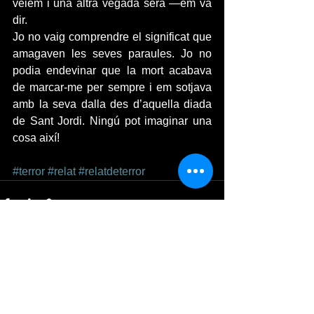
veiem i una altra vegada serà —em va 
dir.
Jo no vaig comprendre el significat que 
amagaven les seves paraules. Jo no 
podia endevinar que la mort acabava 
de marcar-me per sempre i em sotjava 
amb la seva dalla des d’aquella diada 
de Sant Jordi. Ningú pot imaginar una 
cosa així!
#terror
#relat
#relatdeterror
Ver todo
Entradas recientes