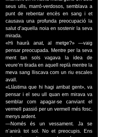
seus ulls, marró-verdosos, semblava a 
punt de rebentar encès en sang i et 
causava una profunda preocupació la 
salut d’aquella noia en sostenir la seva 
mirada.
«Hi haurà anat, al metge?» —vaig 
pensar preocupada. Mentre per la seva 
ment tan sols vagava la idea de 
veure’m tirada en aquell replà mentre la 
meva sang lliscava com un riu escales 
avall.
«Llàstima que hi hagi arribat gent», va 
pensar i el seu ull quan em mirava va 
semblar com apagar-se canviant el 
vermell passió per un vermell més fosc, 
menys ardent.
—Només és un vessament. Ja se 
n’anirà tot sol. No et preocupis. Ens 