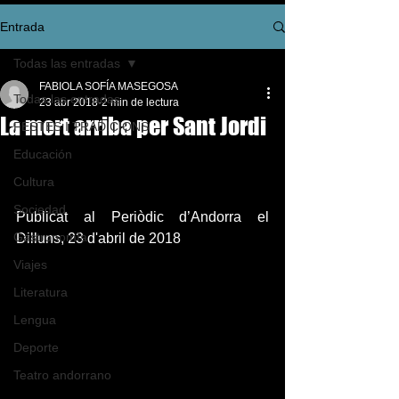
Entrada
Todas las entradas
FABIOLA SOFÍA MASEGOSA
Todas las entradas
23 abr 2018
2 min de lectura
La mort arriba per Sant Jordi
FESTES I TRADICIONS
Educación
Cultura
Sociedad
Publicat al Periòdic d’Andorra el 
Gastronomía
Dilluns, 23 d'abril de 2018
Viajes
Literatura
Lengua
Deporte
Teatro andorrano