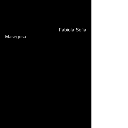
                                         Fabiola Sofia 
Masegosa