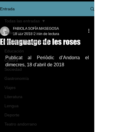
Entrada
Todas las entradas
FABIOLA SOFÍA MASEGOSA
Todas las entradas
18 abr 2018
2 min de lectura
El llenguatge de les roses
FESTES I TRADICIONS
Educación
Publicat al Periòdic d’Andorra el 
Cultura
dimecres, 18 d'abril de 2018 
Sociedad
Gastronomía
Viajes
Literatura
Lengua
Deporte
Teatro andorrano