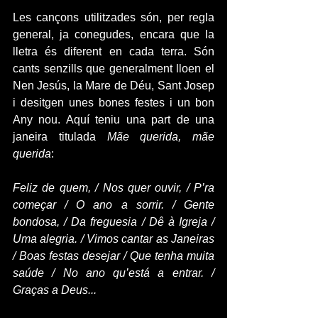
Les cançons utilitzades són, per regla 
general, ja conegudes, encara que la 
lletra és diferent en cada terra. Són 
cants senzills que generalment lloen el 
Nen Jesús, la Mare de Déu, Sant Josep 
i desitgen unes bones festes i un bon 
Any nou. Aquí teniu una part de una 
janeira titulada 
Mãe querida, mãe 
querida
:
Feliz de quem, / Nos quer ouvir, / P’ra 
começar / O ano a sorrir. / Gente 
bondosa, / Da freguesia / Dê à Igreja / 
Uma alegria. / Vimos cantar as Janeiras 
/ Boas festas desejar / Que tenha muita 
saúde / No ano qu’está a entrar. / 
Graças a Deus...