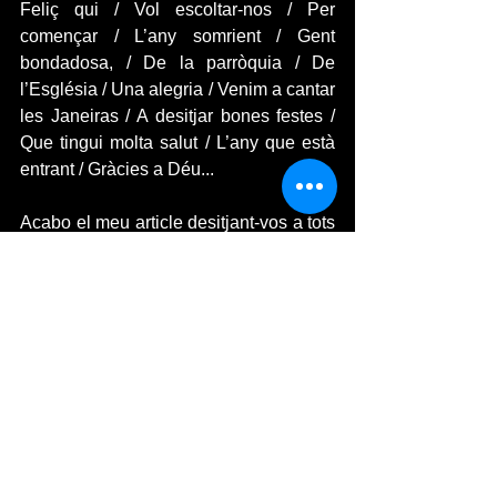
Feliç qui / Vol escoltar-nos / Per 
començar / L’any somrient / Gent 
bondadosa, / De la parròquia / De 
l’Església / Una alegria / Venim a cantar 
les Janeiras / A desitjar bones festes / 
Que tingui molta salut / L’any que està 
entrant / Gràcies a Déu...
Acabo el meu article desitjant-vos a tots 
que el nou any us porti molta felicitat i 
salut i que l’any que ve puguin de nou 
ser les Janeiras les que ens vulguin el 
millor per al 2022. 
FESTES I TRADICIONS