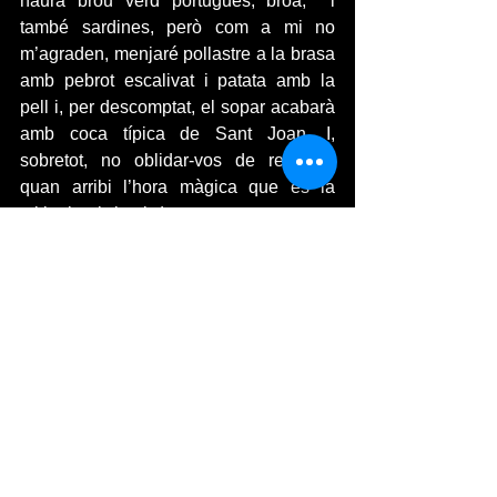
haurà brou verd portuguès, broa,  i 
també sardines, però com a mi no 
m’agraden, menjaré pollastre a la brasa 
amb pebrot escalivat i patata amb la 
pell i, per descomptat, el sopar acabarà 
amb coca típica de Sant Joan. I, 
sobretot, no oblidar-vos de realitzar, 
quan arribi l’hora màgica que és la 
mitjanit, el ritual de cremar, encara que 
no pugui ser en una foguera, un paper 
amb tot el dolent que voleu eliminar de 
les vostres vides. Feliç nit de Sant Joan! 
FESTES I TRADICIONS
Ver todo