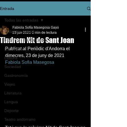
Entrada
Todas las entradas
Fabiola Sofía Masegosa Gayo
Todas las entradas
23 jun 2021
2 min de lectura
Tindrem Nit de Sant Joan
FESTES I TRADICIONS
Publicat al Periòdic d'Andorra el 
Educación
dimecres, 23 de juny de 2021 
Cultura
Fabiola Sofia Masegosa
Sociedad
Gastronomía
Viajes
Literatura
Lengua
Deporte
Teatro andorrano