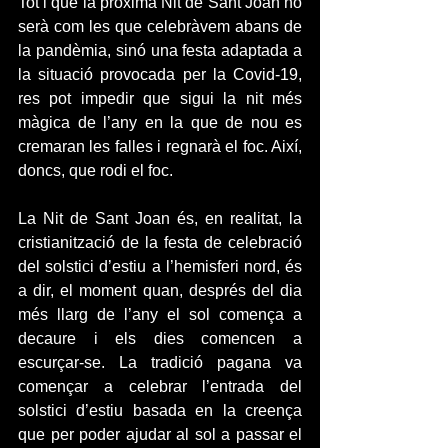
Tot i que la pròxima Nit de Sant Joan no 
serà com les que celebràvem abans de 
la pandèmia, sinó una festa adaptada a 
la situació provocada per la Covid-19, 
res pot impedir que sigui la nit més 
màgica de l’any en la que de nou es 
cremaran les falles i regnarà el foc. Així, 
doncs, que rodi el foc.
La Nit de Sant Joan és, en realitat, la 
cristianització de la festa de celebració 
del solstici d’estiu a l’hemisferi nord, és 
a dir, el moment quan, després del dia 
més llarg de l’any el sol comença a 
decaure i els dies comencen a 
escurçar-se. La tradició pagana va 
començar a celebrar l’entrada del 
solstici d’estiu basada en la creença 
que per poder ajudar al sol a passar el 