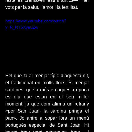
festa es cremaven estris antics— i fer 
vots per la salut, l’amor i la fertilitat.
https://www.youtube.com/watch?
v=R_NY6XyauZw
Pel que fa al menjar típic d’aquesta nit, 
el tradicional en molts llocs és menjar 
sardines, que a més en aquesta època 
es diu que estan en el seu millor 
moment, ja que com afirma un refrany 
«por San Juan, la sardina pringa el 
pan». Jo aniré a sopar fora un menú 
portuguès especial de Sant Joan. Hi 