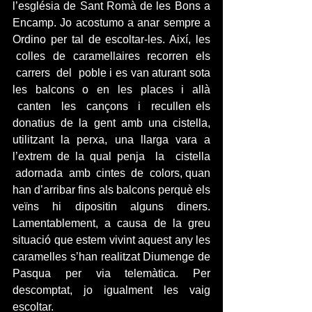
l’església de Sant Romà de les Bons a 
Encamp. Jo acostumo a anar sempre a 
Ordino per tal de escoltar-les. Així, les 
 colles  de  caramellaires  recorren  els 
 carrers  del  poble i es van aturant sota 
les balcons o en les places i allà 
 canten  les  cançons  i  recullen els 
donatius de la gent amb una cistella, 
utilitzant la perxa, una llarga vara a 
l’extrem de la qual penja  la  cistella 
 adornada  amb  cintes  de  colors, quan 
han d’arribar fins als balcons perquè els 
veïns hi dipositin alguns diners. 
Lamentablement, a causa de la greu 
situació que estem vivint aquest any les 
caramelles s’han realitzat Diumenge de 
Pasqua per via telemàtica. Per 
descomptat, jo igualment les vaig 
escoltar.