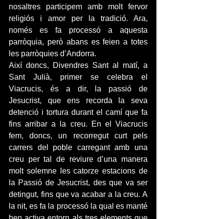
nosaltres participem amb molt fervor 
religiós i amor per la tradició. Ara, 
només es fa processó a aquesta 
parròquia, però abans es feien a totes 
les parròquies d’Andorra.
Així doncs, Divendres Sant al matí, a 
Sant Julià, primer se celebra el 
Viacrucis, és a dir, la passió de 
Jesucrist, que ens recorda la seva 
detenció i tortura durant el camí que fa 
fins arribar a la creu. En el Viacrucis 
fem, doncs, un recorregut curt pels 
carrers del poble carregant amb una 
creu per tal de reviure d’una manera 
molt solemne les catorze estacions de 
la Passió de Jesucrist, des que va ser 
detingut, fins que va acabar a la creu. A 
la nit, es fa la processó la qual es manté 
ben activa entorn als tres elements que 