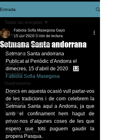
Entrada
Todas las entradas
Fabiola Sofía Masegosa Gayo
Todas las entradas
15 abr 2020
3 min de lectura
Setmana Santa andorrana
FESTES I TRADICIONS
Setmana Santa andorrana
Educación
Publicat al Periòdic d'Andorra el 
Cultura
dimecres, 15 d'abril de 2020    
12
Sociedad
Fabiola Sofia Masegosa
Gastronomía
Doncs en aquesta ocasió vull parlar-vos 
Viajes
de les tradicions i de com celebrem la 
Literatura
Setmana Santa aquí a Andorra, ja que 
Lengua
amb el confinament hem hagut de 
privar-nos d’algunes coses de les que 
Deporte
espero que tots puguem gaudir la 
Teatro andorrano
propera Pasqua.