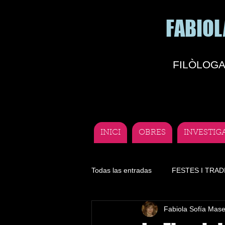
FABIOL
FILÒLOGA
INICI
OBRES
INVESTIG
Todas las entradas
FESTES I TRAD
Fabiola Sofía Mas
Literatura
Lengua
Depor