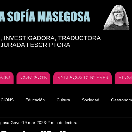
A SOFÍA MASEGOSA
, INVESTIGADORA, TRADUCTORA
JURADA I ESCRIPTORA
ACIÓ
CONTACTE
ENLLAÇOS D'INTERÈS
BLOG
ICIONS
Educación
Cultura
Sociedad
Gastronom
egosa Gayo
19 mar 2023
2 min de lectura
te
Teatro andorrano