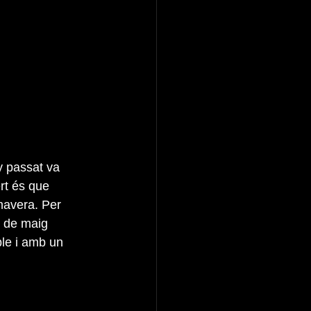
y passat va 
rt és que 
imavera. Per 
8 de maig 
le i amb un 