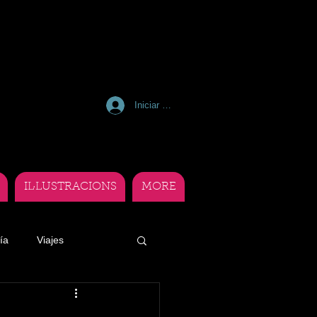
Iniciar sesión
IL·LUSTRACIONS
MORE
ía
Viajes