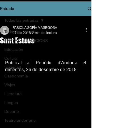
Entrada
Todas las entradas
FABIOLA SOFÍA MASEGOSA
Todas las entradas
27 dic 2018
2 min de lectura
Sant Esteve
FESTES I TRADICIONS
Educación
Cultura
Publicat al Periòdic d'Andorra el 
Sociedad
dimecres, 26 de desembre de 2018
Gastronomía
Viajes
Literatura
Lengua
Deporte
Teatro andorrano