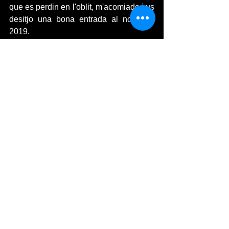
que es perdin en l'oblit, m'acomiado i us 
desitjo una bona entrada al nou any 
2019.
#Nadal
#SantEsteve
#València
FESTES I TRADICIONS
Ver todo
Entradas recientes