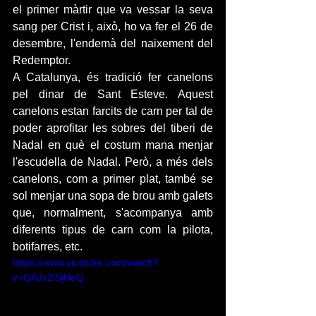
el primer màrtir que va vessar la seva 
sang per Crist i, això, ho va fer el 26 de 
desembre, l'endemà del naixement del 
Redemptor.
A Catalunya, és tradició fer canelons 
pel dinar de Sant Esteve. Aquest 
canelons estan farcits de carn per tal de 
poder aprofitar les sobres del tiberi de 
Nadal en què el costum mana menjar 
l'escudella de Nadal. Però, a més dels 
canelons, com a primer plat, també se 
sol menjar una sopa de brou amb galets 
que, normalment, s'acompanya amb 
diferents tipus de carn com la pilota, 
botifarres, etc.
https://www.youtube.com/watch?
v=QAJx2lSjHeQ