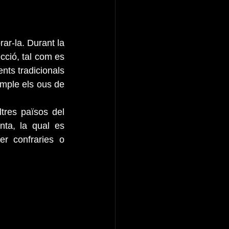
ar-la. Durant la 
cció, tal com es 
nts tradicionals 
mple els ous de 
res països del 
a, la qual es 
r confraries o 