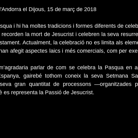
 d'Andorra el Dijous, 15 de març de 2018
ua i hi ha moltes tradicions i formes diferents de celebr
 recorden la mort de Jesucrist i celebren la seva resurre
tament. Actualment, la celebració no es limita als eleme
s’han afegit aspectes laics i més comercials, com per exe
’agradaria parlar de com se celebra la Pasqua en alt
spanya, gairebé tothom coneix la seva Setmana Sant
 seva gran quantitat de processons —organitzades pe
es representa la Passió de Jesucrist.