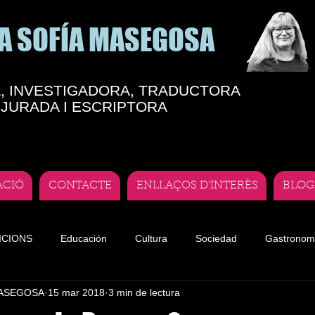
A SOFÍA MASEGOSA
, INVESTIGADORA, TRADUCTORA
JURADA I ESCRIPTORA
ACIÓ
CONTACTE
ENLLAÇOS D'INTERÈS
BLOG
ICIONS
Educación
Cultura
Sociedad
Gastronom
MASEGOSA
15 mar 2018
3 min de lectura
te
Teatro andorrano