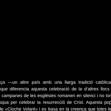
a —un altre país amb una llarga tradició catòlica
i que diferencia aquesta celebració de la d’altres lloc
s campanes de les esglésies romanen en silenci i no torn
ua per celebrar la resurrecció de Crist. Aquesta popul
e «Cloche Volant» i es basa en la creença que totes l