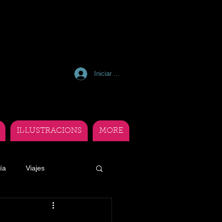
Iniciar sesión
IL·LUSTRACIONS
MORE
ía
Viajes