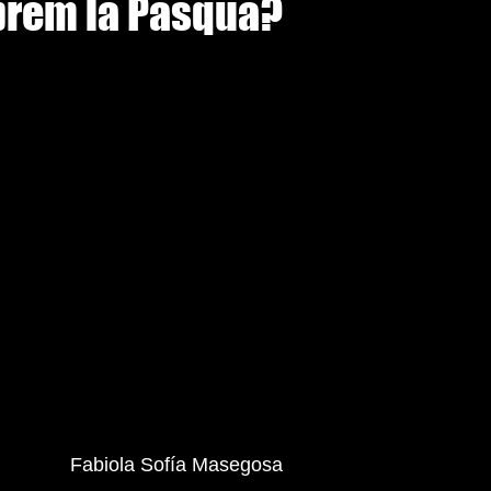
rem la Pasqua?
                                              Fabiola Sofía Masegosa