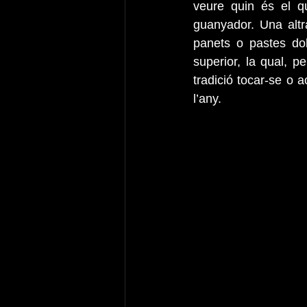
veure quin és el qu
guanyador. Una altr
panets o pastes do
superior, la qual, p
tradició tocar-se o a
l’any.