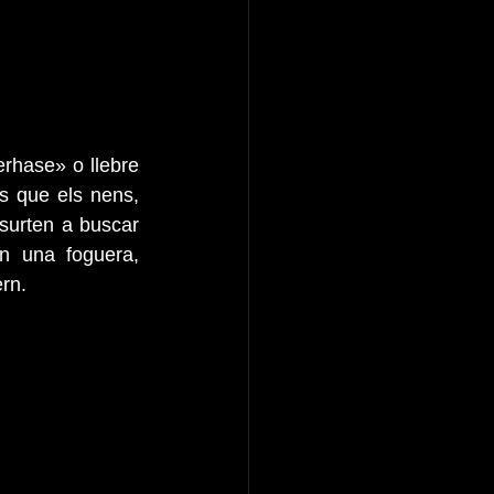
rhase» o llebre 
 que els nens, 
surten a buscar 
n una foguera, 
ern.