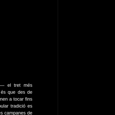
— el tret més 
s és que des de 
en a tocar fins 
ar tradició es 
es campanes de 