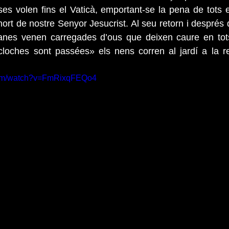
ses volen fins el Vaticà, emportant-se la pena de tots el
mort de nostre Senyor Jesucrist. Al seu retorn i després 
nes venen carregades d’ous que deixen caure en tots 
loches sont passées» els nens corren al jardí a la re
com/watch?v=FmRixqFEQo4