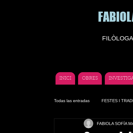
FABIOL
FILÒLOGA
INICI
OBRES
INVESTIG
Todas las entradas
FESTES I TRAD
FABIOLA SOFÍA 
Literatura
Lengua
Depor