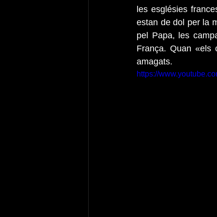
les esglésies france
estan de dol per la 
pel Papa, les campa
França. Quan «els c
amagats.
https://www.youtube.