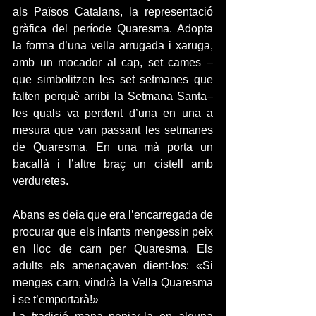
als Països Catalans, la representació 
gràfica del període Quaresma. Adopta 
la forma d’una vella arrugada i xaruga, 
amb un mocador al cap, set cames –
que simbolitzen les set setmanes que 
falten perquè arribi la Setmana Santa– 
les quals va perdent d’una en una a 
mesura que van passant les setmanes 
de Quaresma. En una mà porta un 
bacallà i l’altre braç un cistell amb 
verduretes.
Abans es deia que era l’encarregada de 
procurar que els infants mengessin peix 
en lloc de carn per Quaresma. Els 
adults els amenaçaven dient-los: «Si 
menges carn, vindrà la Vella Quaresma 
i se t’emportarà!»