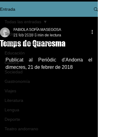
Entrada
Todas las entradas
FABIOLA SOFÍA MASEGOSA
Todas las entradas
21 feb 2018
3 min de lectura
Temps de Quaresma
FESTES I TRADICIONS
Educación
Publicat al Periòdic d'Andorra el 
Cultura
dimecres, 21 de febrer de 2018
Sociedad
Gastronomía
Viajes
Literatura
Lengua
Deporte
Teatro andorrano