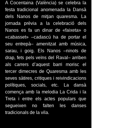
A Cocentaina (València) se celebra la 
festa tradicional anomenada la Dansà 
dels Nanos de mitjan quaresma. La 
jornada prèvia a la celebració dels 
Nanos es fa un dinar de «faixeta» o 
«cabasset» –cadascú ha de portar el 
seu entrepà– amenitzat amb música, 
sarau, i goig. Els Nanos –ninots de 
drap, fets pels veïns del Raval– arriben 
als carrers d’aquest barri morisc el 
tercer dimecres de Quaresma amb les 
seves sàtires, critiques i reivindicacions 
polítiques, socials, etc. La dansà 
comença amb la melodia La Crida i la 
Treta i entre els actes populars que 
segueixen no falten les danses 
tradicionals de la vila.