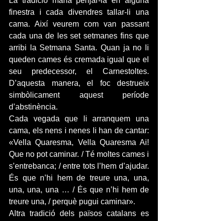
La tradició mana penjar-la en alguna 
finestra i cada divendres tallar-li una 
cama. Així veurem com van passant 
cada una de les set setmanes fins que 
arribi la Setmana Santa. Quan ja no li 
queden cames és cremada igual que el 
seu predecessor, el Carnestoltes. 
D’aquesta manera, el foc destrueix 
simbòlicament aquest període 
d’abstinència.
Cada vegada que li arranquem una 
cama, els nens i nenes li han de cantar: 
«Vella Quaresma, Vella Quaresma Ai! 
Que no pot caminar. / Té moltes cames i 
s’entrebanca; / entre tots l’hem d’ajudar. 
És que n’hi hem de treure una, una, 
una, una, una … / És que n’hi hem de 
treure una, / perquè pugui caminar».
Altra tradició dels països catalans es 