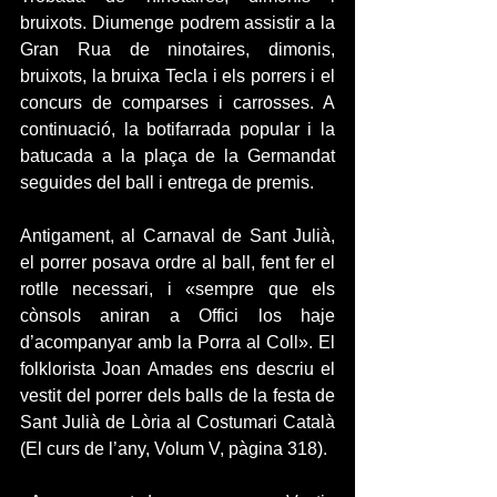
bruixots. Diumenge podrem assistir a la 
Gran Rua de ninotaires, dimonis, 
bruixots, la bruixa Tecla i els porrers i el 
concurs de comparses i carrosses. A 
continuació, la botifarrada popular i la 
batucada a la plaça de la Germandat 
seguides del ball i entrega de premis.
Antigament, al Carnaval de Sant Julià, 
el porrer posava ordre al ball, fent fer el 
rotlle necessari, i «sempre que els 
cònsols aniran a Offici los haje 
d’acompanyar amb la Porra al Coll». El 
folklorista Joan Amades ens descriu el 
vestit del porrer dels balls de la festa de 
Sant Julià de Lòria al Costumari Català 
(El curs de l’any, Volum V, pàgina 318).