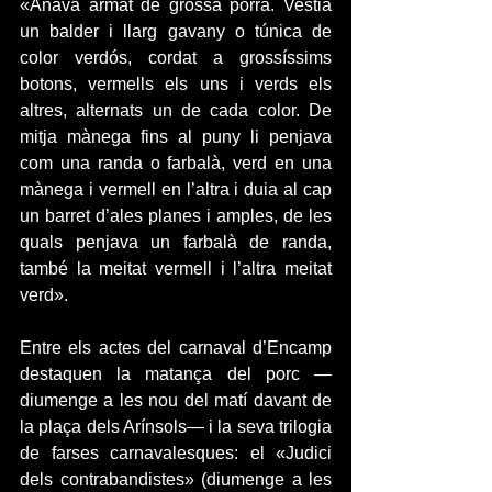
«Anava armat de grossa porra. Vestia 
un balder i llarg gavany o túnica de 
color verdós, cordat a grossíssims 
botons, vermells els uns i verds els 
altres, alternats un de cada color. De 
mitja mànega fins al puny li penjava 
com una randa o farbalà, verd en una 
mànega i vermell en l’altra i duia al cap 
un barret d’ales planes i amples, de les 
quals penjava un farbalà de randa, 
també la meitat vermell i l’altra meitat 
verd».
Entre els actes del carnaval d’Encamp 
destaquen la matança del porc —
diumenge a les nou del matí davant de 
la plaça dels Arínsols— i la seva trilogia 
de farses carnavalesques: el «Judici 
dels contrabandistes» (diumenge a les 