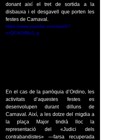
donant així el tret de sortida a la 
disbauxa i el desgavell que porten les 
festes de Carnaval.
https://www.youtube.com/watch?
v=QCACt88u3_g
En el cas de la parròquia d’Ordino, les 
activitats d’aquestes festes es 
desenvolupen durant dilluns de 
Carnaval. Així, a les dotze del migdia a 
la plaça Major tindrà lloc la 
representació del «Judici dels 
contrabandistes» —farsa recuperada 