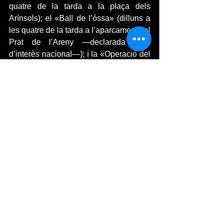
quatre de la tarda a la plaça dels 
Arínsols); el «Ball de l’óssa» (dilluns a 
les quatre de la tarda a l’aparcament del 
Prat de l’Areny —declarada festa 
d’interès nacional—); i la «Operació del 
Carnestoltes». Per acabar, dimecres a 
les nou de la nit hi ha una sardinada 
popular —davant de la plaça dels 
Arinsols— i a les deu cremen el 
Carnestoltes.
I recordeu sempre que com s’acostuma 
a dir: Per Carnaval tot s’hi val! 
FESTES I TRADICIONS