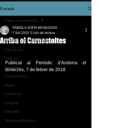
Entrada
Todas las entradas
FABIOLA SOFÍA MASEGOSA
Todas las entradas
7 feb 2018
3 min de lectura
Arriba el Carnestoltes
FESTES I TRADICIONS
Educación
Cultura
Publicat al Periòdic d'Andorra el 
Sociedad
dimecres, 7 de febrer de 2018 
Gastronomía
Viajes
Literatura
Lengua
Deporte
Teatro andorrano