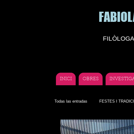
FABIOL
FILÒLOGA
INICI
OBRES
INVESTIG
Todas las entradas
FESTES I TRADIC
Lengua
Deporte
Teatro an