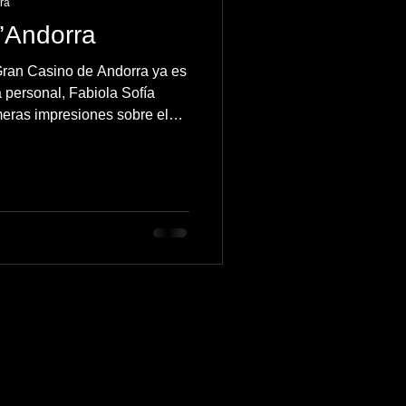
ura
d’Andorra
Gran Casino de Andorra ya es
a personal, Fabiola Sofía
eras impresiones sobre el
: un espacio moderno y
 gastronomía y espectáculos.
utora reflexiona sobre algunos
 atención al cliente y el uso