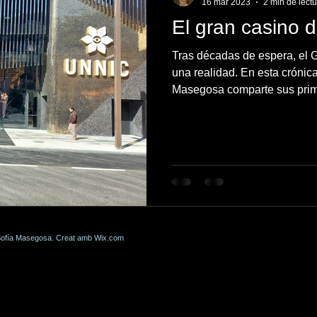
16 mar 2023
2 min de lect
El gran casino 
Tras décadas de espera, el 
una realidad. En esta crónic
Masegosa comparte sus prim
nuevo centro de ocio UNNIC
elegante que combina juego,
A pesar de su atractivo, la a
aspectos mejorables, como la
del catalán en el servicio.
 Sofía Masegosa. Creat amb
Wix.com