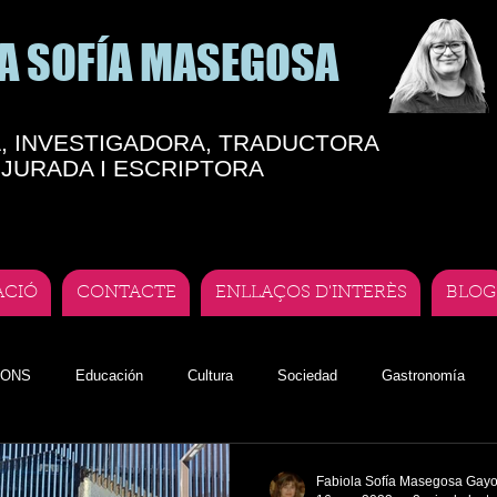
A SOFÍA MASEGOSA
, INVESTIGADORA, TRADUCTORA
JURADA I ESCRIPTORA
ACIÓ
CONTACTE
ENLLAÇOS D'INTERÈS
BLOG
IONS
Educación
Cultura
Sociedad
Gastronomía
dorrano
Fabiola Sofía Masegosa Gay