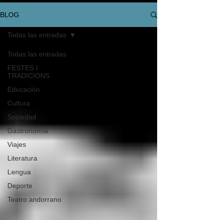
BLOG
Todas las entradas
Todas las entradas
FESTES I
TRADICIONS
Educación
Cultura
Sociedad
Gastronomía
Viajes
Literatura
Lengua
Deporte
Teatro andorrano