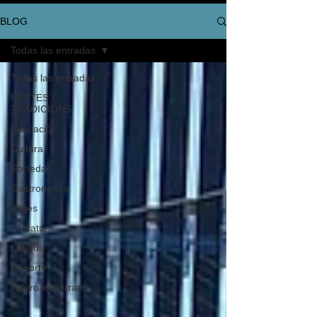
BLOG
Todas las entradas
Todas las entradas
FESTES I
TRADICIONS
Educación
Cultura
Sociedad
Gastronomía
Viajes
Literatura
Lengua
Deporte
Teatro andorrano