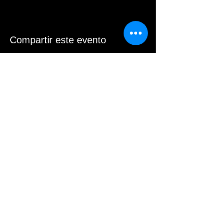
Compartir este evento
© 2025 per Fabiola Sofía Masegosa. Creat
amb
Wix.com