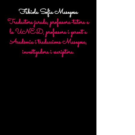
Fabiola Sofia Masegosa
Traductora jurada, professora-tutora a
la UNED, professora i gerent a
Acadèmia i traduccions Masegosa,
investigadora i escriptora.