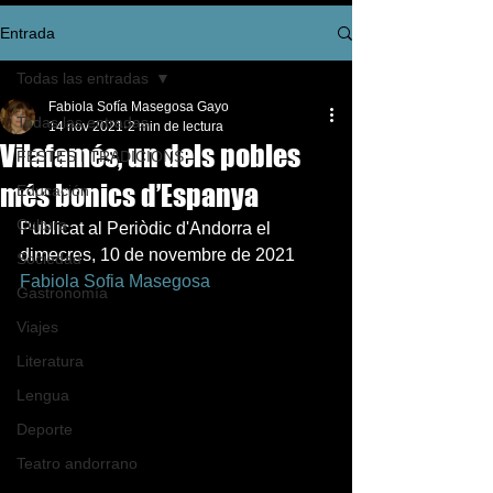
Entrada
Todas las entradas
Fabiola Sofía Masegosa Gayo
Todas las entradas
14 nov 2021
2 min de lectura
Vilafamés, un dels pobles
FESTES I TRADICIONS
més bonics d’Espanya
Educación
Cultura
Publicat al Periòdic d'Andorra el 
dimecres, 10 de novembre de 2021   
Sociedad
Fabiola Sofia Masegosa
Gastronomía
Viajes
Literatura
Lengua
Deporte
Teatro andorrano