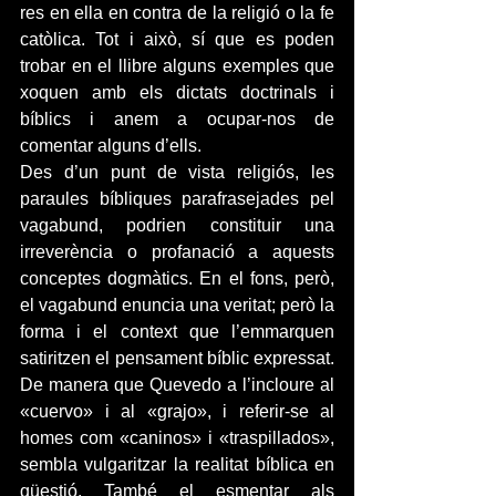
res en ella en contra de la religió o la fe 
catòlica. Tot i això, sí que es poden 
trobar en el llibre alguns exemples que 
xoquen amb els dictats doctrinals i 
bíblics i anem a ocupar-nos de 
comentar alguns d’ells.
Des d’un punt de vista religiós, les 
paraules bíbliques parafrasejades pel 
vagabund, podrien constituir una 
irreverència o profanació a aquests 
conceptes dogmàtics. En el fons, però, 
el vagabund enuncia una veritat; però la 
forma i el context que l’emmarquen 
satiritzen el pensament bíblic expressat. 
De manera que Quevedo a l’incloure al 
«cuervo» i al «grajo», i referir-se al 
homes com «caninos» i «traspillados», 
sembla vulgaritzar la realitat bíblica en 
qüestió. També el esmentar als 