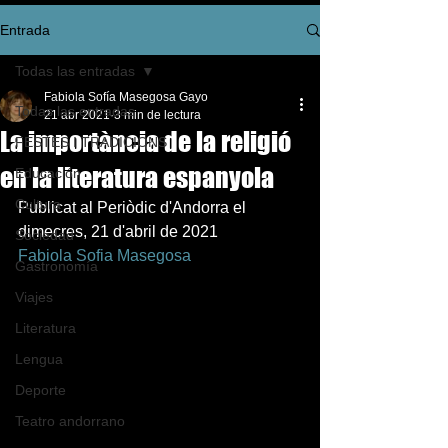
Entrada
Todas las entradas
Fabiola Sofía Masegosa Gayo
Todas las entradas
21 abr 2021
3 min de lectura
La importància de la religió
FESTES I TRADICIONS
en la literatura espanyola
Educación
Cultura
Publicat al Periòdic d'Andorra el 
dimecres, 21 d'abril de 2021 
Sociedad
Fabiola Sofia Masegosa
Gastronomía
Viajes
Literatura
Lengua
Deporte
Teatro andorrano