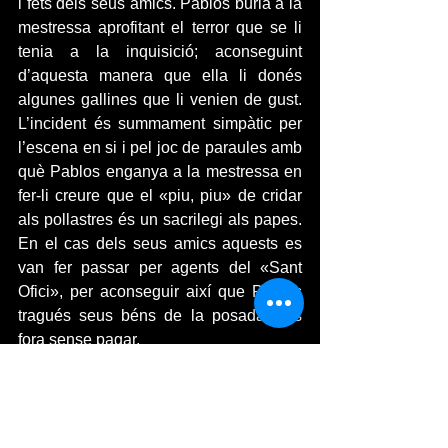
i fets dels seus amics. Pablos burla a la 
mestressa aprofitant el terror que se li 
tenia a la inquisició; aconseguint 
d’aquesta manera que ella li donés 
algunes gallines que li venien de gust. 
L’incident és summament simpàtic per 
l’escena en si i pel joc de paraules amb 
què Pablos enganya a la mestressa en 
fer-li creure que el «piu, piu» de cridar 
als pollastres és un sacrilegi als papes. 
En el cas dels seus amics aquests es 
van fer passar per agents del «Sant 
Ofici», per aconseguir així que Pablos 
tragués seus béns de la posada i es 
fora sense pagar.
Molts altres casos de sàtira a les beates 
i altres personatges hipòcrites i falsos 
creients apareixen al llarg de la història 
de la literatura espanyola. El més 