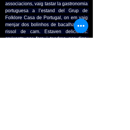
associacions, vaig tastar la gastronomia 
portuguesa a l’estand del Grup de 
Folklore Casa de Portugal, on em vaig 
menjar dos bolinhos de bacalhau i un 
rissol de carn. Estaven deliciosos: 
cruixents per fora i tendres per dins, 
amb aquell sabor casolà que només 
s’aconsegueix amb receptes de 
tradició. La comunitat portuguesa 
d’Andorra participa molt activament en 
la vida associativa i cultural del país.