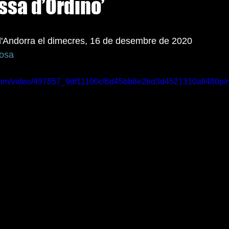
ossa d’Ordino’
 d'Andorra el dimecres, 16 de desembre de 2020 
gosa
ic.com/video/497857_9df11100cf6d45bb8e2bd3d4521310af/480p/