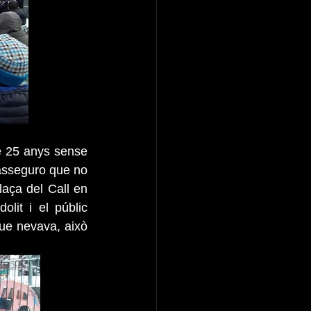
 25 anys sense 
asseguro que no 
aça del Call en 
lit i el públic 
ue nevava, això 