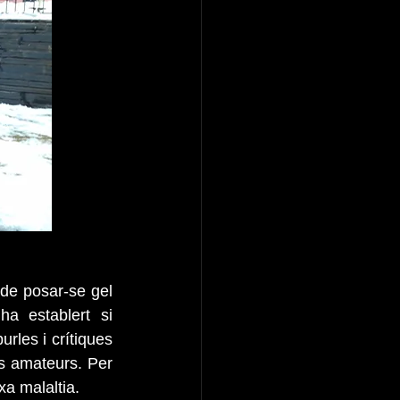
de posar-se gel 
a establert si 
rles i crítiques 
s amateurs. Per 
xa malaltia.