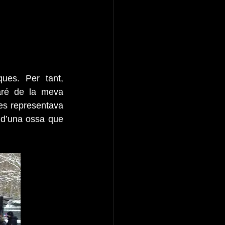
es. Per tant, 
aré de la meva 
es representava 
 d’una ossa que 