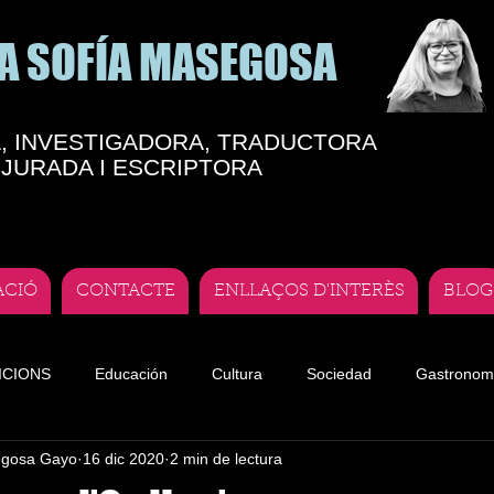
A SOFÍA MASEGOSA
, INVESTIGADORA, TRADUCTORA
JURADA I ESCRIPTORA
ACIÓ
CONTACTE
ENLLAÇOS D'INTERÈS
BLOG
ICIONS
Educación
Cultura
Sociedad
Gastronom
egosa Gayo
16 dic 2020
2 min de lectura
te
Teatro andorrano