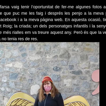
arsa vaig tenir l’oportunitat de fer-me algunes fotos 
 que puc me les faig i després les penjo a la meva p
Facebook i a la meva pàgina web. En aquesta ocasió, ti
ert Roig; la criada; un dels personatges infantils i la sen
 més rialles em va treure aquest any. Però és que la ver
 no tenia res de res.