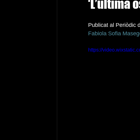
‘L’última 
Publicat al Periòdic
Fabiola Sofia Mase
https://video.wixstat