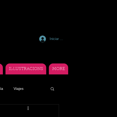
Iniciar sesión
IL·LUSTRACIONS
MORE
ía
Viajes