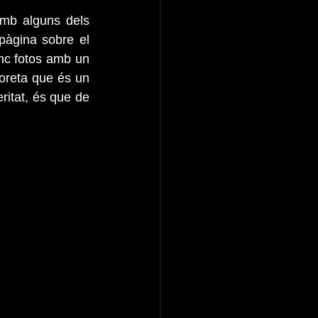
amb alguns dels 
àgina sobre el 
nc fotos amb un 
yoreta que és un 
itat, és que de 