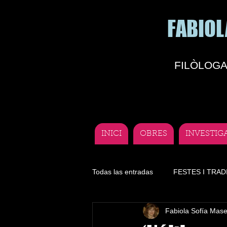
FABIOL
FILÒLOGA
INICI
OBRES
INVESTIG
Todas las entradas
FESTES I TRAD
Fabiola Sofía Mas
Literatura
Lengua
Depor