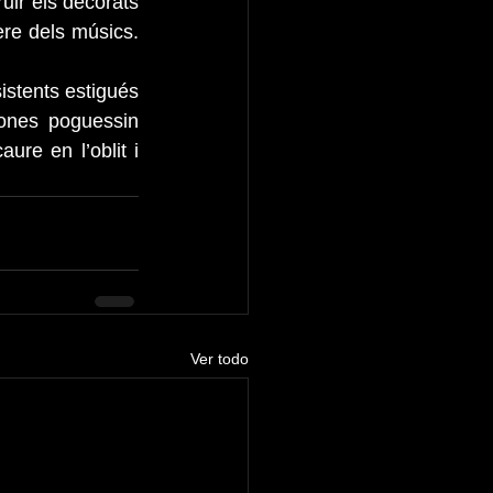
ir els decorats 
re dels músics. 
stents estigués 
ones poguessin 
re en l’oblit i 
Ver todo