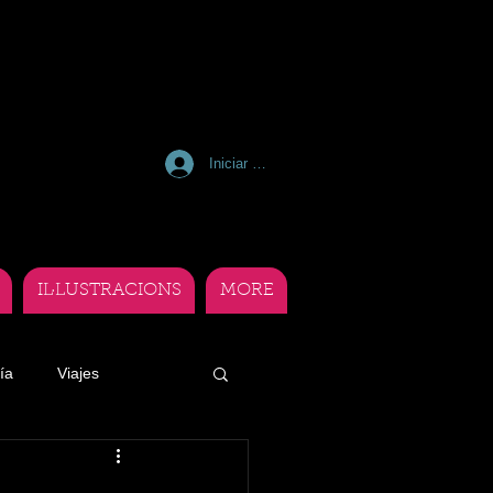
Iniciar sesión
IL·LUSTRACIONS
MORE
ía
Viajes