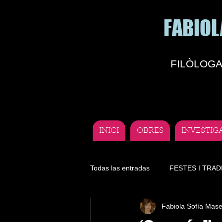
FABIOL
FILÒLOGA
INICI
OBRES
INVESTIG
Todas las entradas
FESTES I TRAD
Fabiola Sofía Mas
Literatura
Lengua
Depor