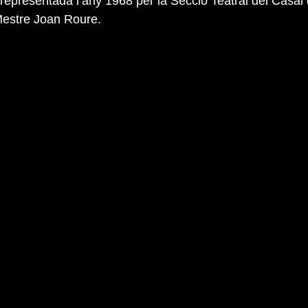
 representada l’any 1968 per la Secció Teatral del Casal 
 Mestre Joan Roure.