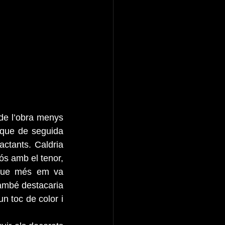
de l’obra menys 
que de seguida 
ctants. Caldria 
ós amb el tenor, 
 que més em va 
també destacaria 
 toc de color i 