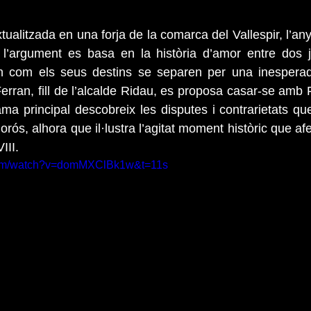
ualitzada en una forja de la comarca del Vallespir, l’an
l’argument es basa en la història d’amor entre dos jov
n com els seus destins se separen per una inespera
l Ferran, fill de l’alcalde Ridau, es proposa casar-se amb F
rama principal descobreix les disputes i contrarietats q
orós, alhora que il·lustra l’agitat moment històric que af
III.
.com/watch?v=domMXClBk1w&t=11s