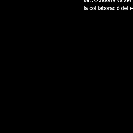
se. A Andorra va ser
la col·laboració del