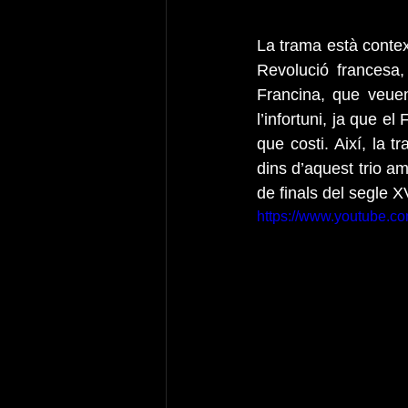
La trama està context
Revolució francesa, 
Francina, que veue
l’infortuni, ja que e
que costi. Així, la t
dins d’aquest trio am
de finals del segle XV
https://www.youtube