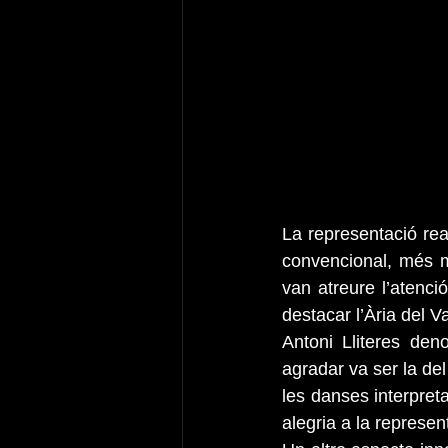
La representació rea
convencional, més m
van atreure l’atenci
destacar l’Ària del V
Antoni Lliteres den
agradar va ser la del
les danses interpret
alegria a la represen