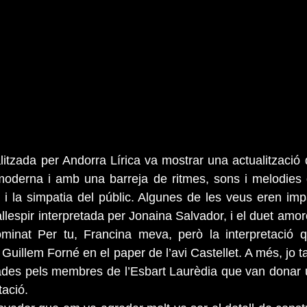
litzada per Andorra Lírica va mostrar una actualització 
oderna i amb una barreja de ritmes, sons i melodies 
ó i la simpatia del públic. Algunes de les veus eren impa
allespir interpretada per Jonaina Salvador, i el duet amor
ominat Per tu, Francina meva, però la interpretació
 Guillem Forné en el paper de l’avi Castellet. A més, jo 
ades pels membres de l’Esbart Laurèdia que van donar un
tació.