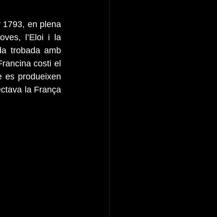
y 1793, en plena 
es, l’Eloi i la 
da trobada amb 
rancina costi el 
ue es produeixen 
ectava la França 