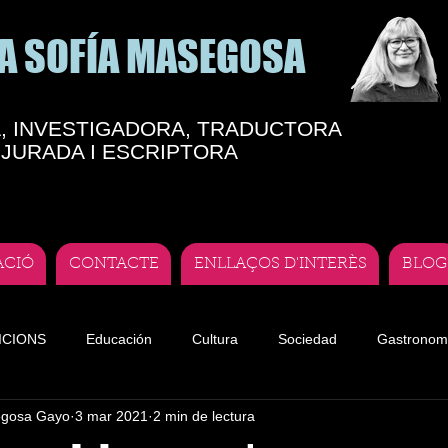
A SOFÍA MASEGOSA
, INVESTIGADORA, TRADUCTORA
JURADA I ESCRIPTORA
ACIÓ
CONTACTE
ENLLAÇOS D'INTERÈS
BLOG
ICIONS
Educación
Cultura
Sociedad
Gastronom
egosa Gayo
3 mar 2021
2 min de lectura
te
Teatro andorrano