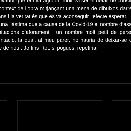
ovador que em va agradar molt va ser el detall de constru
l context de l’obra mitjançant una mena de dibuixos darre
ns i la veritat és que es va aconseguir l’efecte esperat.
 una llàstima que a causa de la Covid-19 el nombre d’assi
limitacions d’aforament i un nombre molt petit de pers
ntació, la qual, al meu parer, no hauria de deixar-se cau
de nou . Jo fins i tot, si pogués, repetiria. 