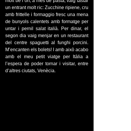
molt bé i on, a més de pasta, vaig tastar 
un entrant molt ric: Zucchine ripiene, cru 
amb frittelle i formaggio fresc una mena 
de bunyols calentets amb formatge per 
untar i pernil salat italià. Per dinar, el 
segon dia vaig menjar en un restaurant 
del centre spaguetti al funghi porcini. 
M’encanten els bolets! I amb això acabo 
amb el meu petit viatge per Itàlia a 
l’espera de poder tornar i visitar, entre 
d’altres ciutats, Venècia.