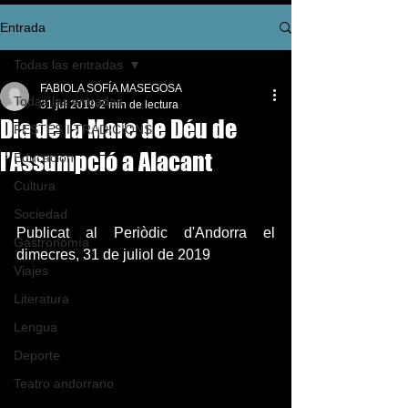
Entrada
Todas las entradas
FABIOLA SOFÍA MASEGOSA
Todas las entradas
31 jul 2019
2 min de lectura
Dia de la Mare de Déu de
FESTES I TRADICIONS
l’Assumpció a Alacant
Educación
Cultura
Sociedad
Publicat al Periòdic d'Andorra el 
Gastronomía
dimecres, 31 de juliol de 2019
Viajes
Literatura
Lengua
Deporte
Teatro andorrano