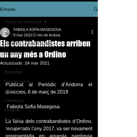
Entrada
Todas las entradas
FABIOLA SOFÍA MASEGOSA
Todas las entradas
6 mar 2019
2 min de lectura
Els contrabandistes arriben
FESTES I TRADICIONS
un any més a Ordino
Educación
Cultura
Actualizado:
24 mar 2021
Sociedad
Gastronomía
Publicat al Periòdic d’Andorra el 
Viajes
dimecres, 6 de març de 2019
Literatura
 Fabiola Sofia Masegosa
Lengua
Deporte
La farsa dels contrabandistes d’Ordino, 
recuperada l’any 2017, va ser novament 
Teatro andorrano
representada en aquesta parròquia 