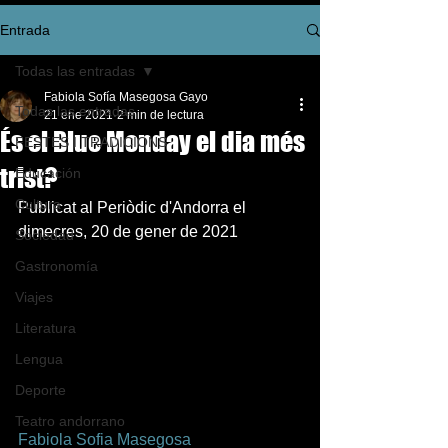
Entrada
Todas las entradas
Fabiola Sofía Masegosa Gayo
Todas las entradas
21 ene 2021
2 min de lectura
És el Blue Monday el dia més
FESTES I TRADICIONS
trist?
Educación
Cultura
Publicat al Periòdic d'Andorra el 
dimecres, 20 de gener de 2021 
Sociedad
Gastronomía
Viajes
Literatura
Lengua
Deporte
Teatro andorrano
Fabiola Sofia Masegosa