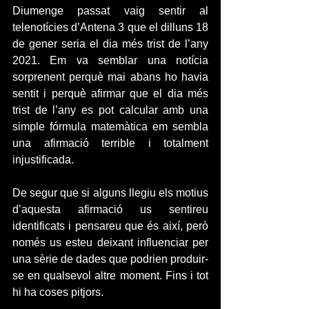
Diumenge passat vaig sentir al 
telenotícies d’Antena 3 que el dilluns 18 
de gener seria el dia més trist de l’any 
2021. Em va semblar una notícia 
sorprenent perquè mai abans ho havia 
sentit i perquè afirmar que el dia més 
trist de l’any es pot calcular amb una 
simple fórmula matemàtica em sembla 
una afirmació terrible i totalment 
injustificada.
De segur que si alguns llegiu els motius 
d’aquesta afirmació us sentireu 
identificats i pensareu que és així, però 
només us esteu deixant influenciar per 
una sèrie de dades que podrien produir-
se en qualsevol altre moment. Fins i tot 
hi ha coses pitjors.