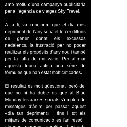
amb motiu d’una campanya publicitària 
per a l’agència de viatges Sky Travel.
A la fi, va concloure que el dia més 
depriment de l’any seria el tercer dilluns 
de gener, donat els excessos 
nadalencs, la frustració per no poder 
realitzar els propòsits d’any nou i també 
per la falta de motivació. Per afirmar 
aquesta teoria aplica una sèrie de 
fórmules que han estat molt criticades.
El resultat és molt qüestionat, però del 
que no hi ha dubte és que al Blue 
Monday les xarxes socials s’omplen de 
missatges d’ànim per passar aquest 
«dia tan depriment» i fins i tot els 
mitjans de comunicació es fan ressò i 
algunes marques aprofiten l’estirada 