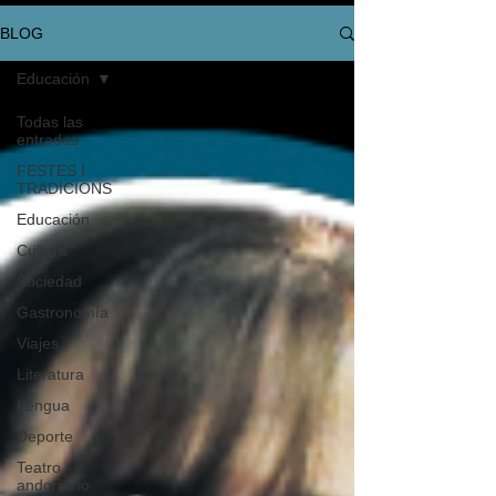
BLOG
Educación
Todas las
entradas
FESTES I
TRADICIONS
Educación
Cultura
Sociedad
Gastronomía
Viajes
Literatura
Lengua
Deporte
Teatro
andorrano